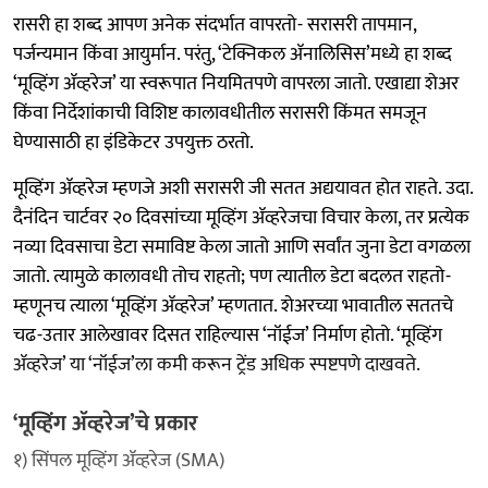
रासरी हा शब्द आपण अनेक संदर्भात वापरतो- सरासरी तापमान,
पर्जन्यमान किंवा आयुर्मान. परंतु, ‘टेक्निकल ॲनालिसिस’मध्ये हा शब्द
‘मूव्हिंग ॲव्हरेज’ या स्वरूपात नियमितपणे वापरला जातो. एखाद्या शेअर
किंवा निर्देशांकाची विशिष्ट कालावधीतील सरासरी किंमत समजून
घेण्यासाठी हा इंडिकेटर उपयुक्त ठरतो.
मूव्हिंग ॲव्हरेज म्हणजे अशी सरासरी जी सतत अद्ययावत होत राहते. उदा.
दैनंदिन चार्टवर २० दिवसांच्या मूव्हिंग ॲव्हरेजचा विचार केला, तर प्रत्येक
नव्या दिवसाचा डेटा समाविष्ट केला जातो आणि सर्वांत जुना डेटा वगळला
जातो. त्यामुळे कालावधी तोच राहतो; पण त्यातील डेटा बदलत राहतो-
म्हणूनच त्याला ‘मूव्हिंग ॲव्हरेज’ म्हणतात. शेअरच्या भावातील सततचे
चढ-उतार आलेखावर दिसत राहिल्यास ‘नॉईज’ निर्माण होतो. ‘मूव्हिंग
ॲव्हरेज’ या ‘नॉईज’ला कमी करून ट्रेंड अधिक स्पष्टपणे दाखवते.
‘मूव्हिंग ॲव्हरेज’चे प्रकार
१) सिंपल मूव्हिंग ॲव्हरेज (SMA)