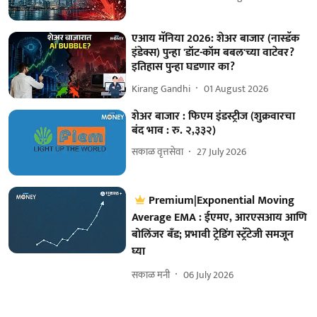
एआय मॅनिया 2026: शेअर बाजार (नास्डॅक
इंडेक्स) पुन्हा 'डॉट-कॉम बबल'च्या वाटेवर?
इतिहास पुन्हा घडणार का?
Kirang Gandhi
01 August 2026
शेअर बाजार : फिएम इंडस्ट्रीज (शुक्रवारचा
बंद भाव : रु. २,३३२)
सकाळ वृत्तसेवा
27 July 2026
Premium|Exponential Moving
Average EMA : ईएमए, आरएसआय आणि
बोलिंजर बँड; प्रभावी ट्रेडिंग स्ट्रॅटेजी समजून
घ्या
सकाळ मनी
06 July 2026