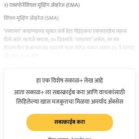
२) एक्स्पोनेंशियल मूव्हिंग ॲव्हरेज (EMA)
सिंपल मूव्हिंग ॲव्हरेज (SMA)
‘एसएमए’ काढण्याच्या सूत्रात सर्व डेटा पॉइंट्सना एकसारखेच महत्त्व
दिले जाते. म्हणजे समजा, २० दिवसांचे ‘एसएमए’ असेल, तर त्या
दिवसांतील शेअरच्या बंद भावाची फक्त बेरीज करून त्याला २० ने भागले,
की उत्तर तयार होते.
हा एक विशेष सकाळ+ लेख आहे
आता सकाळ+ ला सबस्क्राईब करा आणि वाचकांसाठी
लिहिलेल्या खास मजकूराचा मिळवा अमर्याद ॲक्सेस
सबस्क्राईब करा