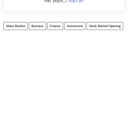
मेंबर आहात...?
साईन इन
Share Market
Business
Finance
Investment
Stock Market Opening