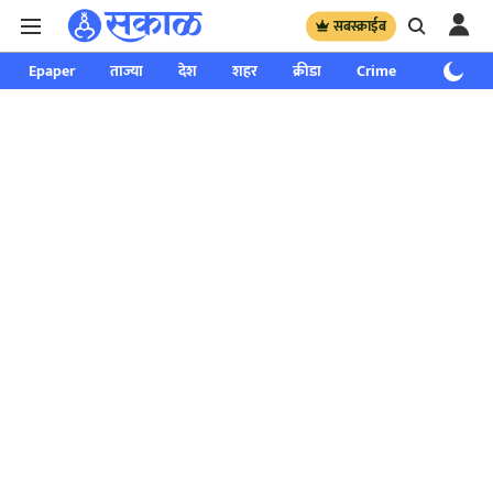
सबस्क्राईब
Epaper
ताज्या
देश
शहर
क्रीडा
Crime
साप्ताहिक