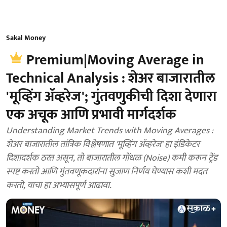
Sakal Money
Premium|Moving Average in
Technical Analysis : शेअर बाजारातील
'मूव्हिंग ॲव्हरेज'; गुंतवणुकीची दिशा देणारा
एक अचूक आणि प्रभावी मार्गदर्शक
Understanding Market Trends with Moving Averages :
शेअर बाजारातील तांत्रिक विश्लेषणात 'मूव्हिंग ॲव्हरेज' हा इंडिकेटर
दिशादर्शक ठरत असून, तो बाजारातील गोंधळ (Noise) कमी करून ट्रेंड
स्पष्ट करतो आणि गुंतवणूकदारांना सुजाण निर्णय घेण्यास कशी मदत
करतो, याचा हा अभ्यासपूर्ण आढावा.