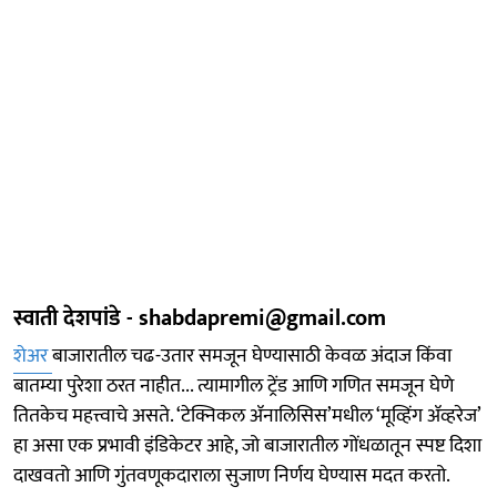
स्वाती देशपांडे - shabdapremi@gmail.com
शेअर
बाजारातील चढ-उतार समजून घेण्यासाठी केवळ अंदाज किंवा
बातम्या पुरेशा ठरत नाहीत... त्यामागील ट्रेंड आणि गणित समजून घेणे
तितकेच महत्त्वाचे असते. ‘टेक्निकल ॲनालिसिस’मधील ‘मूव्हिंग ॲव्हरेज’
हा असा एक प्रभावी इंडिकेटर आहे, जो बाजारातील गोंधळातून स्पष्ट दिशा
दाखवतो आणि गुंतवणूकदाराला सुजाण निर्णय घेण्यास मदत करतो.