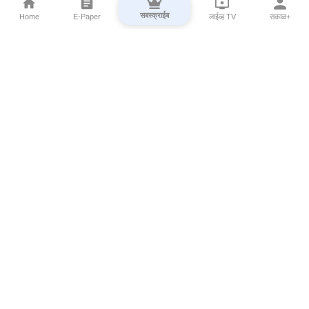
सबस्क्राईब
Home
E-Paper
लाईव्ह TV
सकाळ+
⌄
Marathi News
⌄
About Esakal
⌄
Digital Products
⌄
Sakal Programs
⌄
Print Products