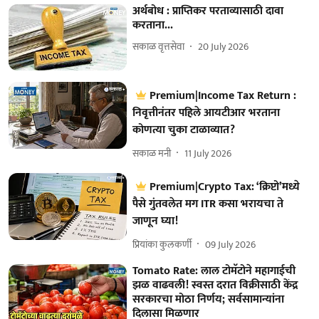
अर्थबोध : प्राप्तिकर परताव्यासाठी दावा
करताना...
सकाळ वृत्तसेवा
20 July 2026
Premium|Income Tax Return :
निवृत्तीनंतर पहिले आयटीआर भरताना
कोणत्या चुका टाळाव्यात?
सकाळ मनी
11 July 2026
Premium|Crypto Tax: ‘क्रिप्टो’मध्ये
पैसे गुंतवलेत मग ITR कसा भरायचा ते
जाणून घ्या!
प्रियांका कुलकर्णी
09 July 2026
Tomato Rate: लाल टोमॅटोने महागाईची
झळ वाढवली! स्वस्त दरात विक्रीसाठी केंद्र
सरकारचा मोठा निर्णय; सर्वसामान्यांना
दिलासा मिळणार