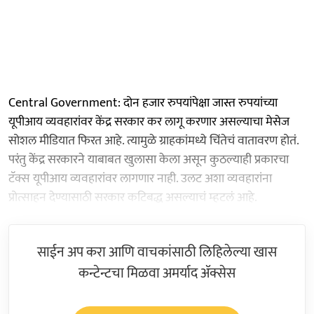
Central Government: दोन हजार रुपयांपेक्षा जास्त रुपयांच्या
यूपीआय व्यवहारांवर केंद्र सरकार कर लागू करणार असल्याचा मेसेज
सोशल मीडियात फिरत आहे. त्यामुळे ग्राहकांमध्ये चिंतेचं वातावरण होतं.
परंतु केंद्र सरकारने याबाबत खुलासा केला असून कुठल्याही प्रकारचा
टॅक्स यूपीआय व्यवहारांवर लागणार नाही. उलट अशा व्यवहारांना
प्रोत्साहन देण्यासाठी सरकार कटिबद्ध असल्याचं म्हटलं आहे.
साईन अप करा आणि वाचकांसाठी लिहिलेल्या खास
कन्टेन्टचा मिळवा अमर्याद ॲक्सेस