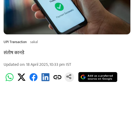
UPI Transaction
sakal
संतोष कानडे
Updated on
:
18 April 2025, 10:33 pm
IST
Add as a preferred
source on Google