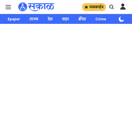
सबस्क्राईब
Epaper
ताज्या
देश
शहर
क्रीडा
Crime
साप्ताहिक