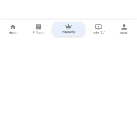
सबस्क्राईब
Home
E-Paper
लाईव्ह TV
सकाळ+
⌄
Marathi News
⌄
About Esakal
⌄
Digital Products