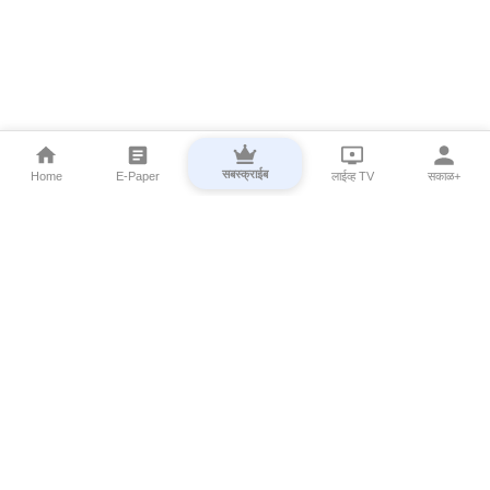
सबस्क्राईब
Home
E-Paper
लाईव्ह TV
सकाळ+
⌄
Marathi News
⌄
About Esakal
⌄