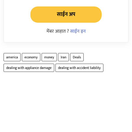
साईन अप
मेंबर आहात ?
साईन इन
america
economy
money
Iran
Deals
dealing with appliance damage
dealing with accident liability