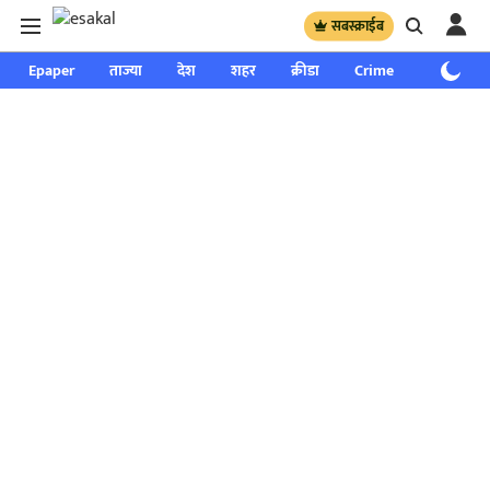
सबस्क्राईब
Epaper
ताज्या
देश
शहर
क्रीडा
Crime
साप्ताहिक