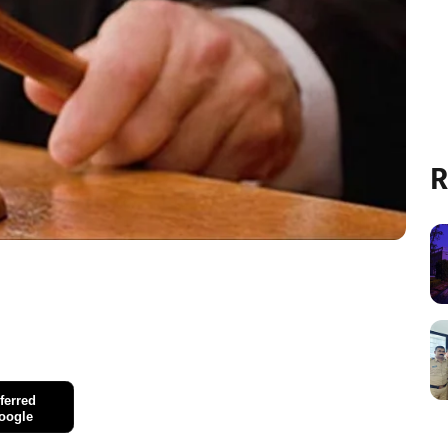
R
ferred
oogle