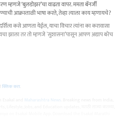
 म्हणजे ‘बुलडोझर’चा वाढता वापर. ममता बॅनर्जी
जाण्याची आक्रस्ताळी भाषा करते, तेव्हा त्याला काय म्हणायचे?
त पारदर्शित्व कसे आणता येईल, याचा विचार त्यांना का करावासा
ढायचा झाला तर तो म्हणजे `सुशासना’पासून आपण अद्याप बरेच
ठी
क्लिक करा
.
n Esakal and
Maharashtra News
. Breaking news from India,
, Lifestyle, Jobs, and Education updates, मराठी ताज्या बातम्या,
aja batmya on Esakal Mobile App. Download the Esakal Marathi