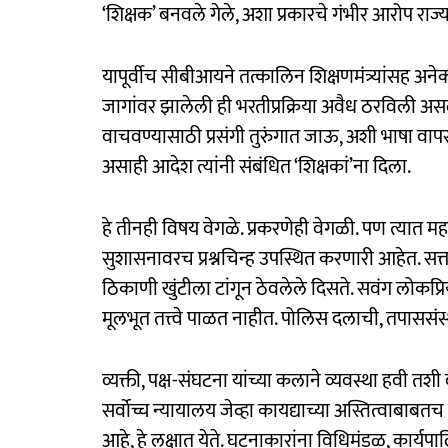
‘शिक्षक’ बनवले गेले, अशा प्रकारचे गंभीर आरोप राज
यापूर्वीच सीबीआयने तत्कालिन शिक्षणमंत्र्यांसह अन
जागांवर झालेली ही भरतीप्रक्रिया अवैध ठरविली असली त
वाचवण्यासाठी प्रसंगी तुरुंगात जाऊ, अशी भाषा वापर
असाही आदेश त्यांनी संबंधित ‘शिक्षकां’ना दिला.
हे तीनही विषय वेगळे. प्रकरणेही वेगळी. पण त्यात 
सुशासनावरच प्रश्नचिन्ह उपस्थित करणारी आहेत. सत्तास
ठिकाणी खुंटीला टांगून ठेवलेले दिसते. सवंग लोकप्रिय
मूलभूत तत्त्वे पाळत नाहीत. पोलिस दलाची, तपाससंस्था
व्यक्ती, पक्ष-संघटना यांच्या कलाने व्यवस्था हवी
सर्वोच्च न्यायालय जेव्हा कायद्याच्या अस्तित्वाबाब
आहे, हे लक्षात येते. घटनाकारांना विधिमंडळ, कार्य