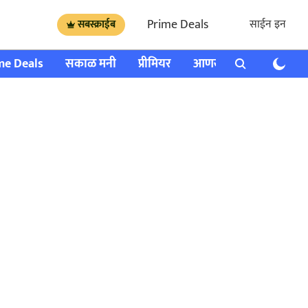
Prime Deals
साईन इन
सबस्क्राईब
me Deals
सकाळ मनी
प्रीमियर
आणखी
राशी भविष्य