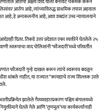
्रकरणातील आरोपी अक्षय शिंदे याला बनावट चकमक करून
िसांवर आरोप आहे, त्यांच्याविरुद्ध प्राथमिक तपास अहवाल
हे, हे अनाकलनीय आहे, अशा शब्दांत उच्च न्यायालयाने
देशही दिला. तिकडे उत्तर प्रदेशात एका व्यक्तीने घेतलेले २५
ाणी स्वरूपाचा वाद पोलिसांनी ‘फौजदारी’मध्ये परिवर्तीत
करणांत फौजदारी गुन्हे दाखल करून त्यांचे स्वरूपच बदलून
श थांबले नाहीत, या राज्यात ‘‘कायद्याचे राज्य शिल्लक उरले
वले.
भरतीप्रक्रियेत झालेले गैरव्यवहारप्रकरण पश्चिम बंगालमध्ये
युक्तीमागे घेतले गेले आणि ‘तृणमूल’च्या कार्यकर्त्यांनाही