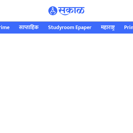
rime
साप्ताहिक
Studyroom Epaper
महाराष्ट्र
Pri