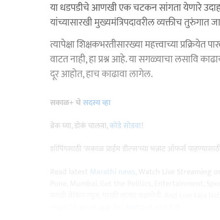
या धडपडीचे आणखी एक चटकन सांगता येणारे उदाहरण
यांच्यासारखी मुख्यमंत्रिपदावरील व्यक्तीच तुरुंगात 
त्यापेक्षा शिक्षकभरतीसारख्या महत्त्वाच्या प्रक्रिये
वाटत नाही, हा प्रश्न आहे. या सगळ्याचा लसावि का
दूर आहोत, हाच काढावा लागेल.
सकाळ+ चे
सदस्य व्हा
ब्रेक घ्या, डोकं चालवा,
कोडे सोडवा
!
शॉपिंगसाठी 'सकाळ प्राईम डील्स'च्या भन्नाट ऑफर्स पाहण्यासा
Read latest
Marathi news
, Watch Live Streaming o
Pune, Mumbai. Get the Politics, Entertainment, Sports
मराठी ब्रेकिंग न्यूज, मराठी ताज्या घडामोडी. And Live t
news Channel app for
Android
and
IOS
.