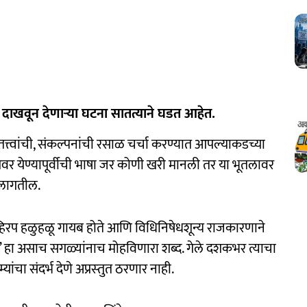
दाखवून देणाऱ्या घटना सातत्याने घडत आहेत.
तत्त्वांची, संकल्पनांची रसाळ चर्चा करण्यात आपल्याकडच्या
्तेवर येण्यापूर्वीची भाषा जर कोणी खरी मानली तर या भूतलावर
ू लागतील.
ी महिरप हळुहळू गायब होते आणि विधिनिषेधशून्य राजकारणाने
न’ हा असाच सगळ्यांनाच मोहविणारा शब्द. गेले दशकभर त्याचा
चा संदर्भ देणे अप्रस्‍तुत ठरणार नाही.