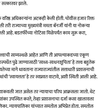
्य सरकारवर झाले.
ेक वरिष्ठ अधिकाऱ्यांना अटकही केली होती. चोवीस हजार रिक्त
री राज्याच्या मुख्यमंत्री ममता बॅनर्जी यांनी या नोकऱ्या
ली आहे. बडतर्फीच्या नोटिसा मिळेपर्यंत काम सुरू करा,
महत्त्वाची साम्यस्थळे आहेत आणि ती आपल्याकडच्या एकूण
्पर्धेत पुढे जाण्यासाठी ‘साध्य-साधनशूचिता’ हे तत्त्व बहुतेक
तेच्या मागे धावताना राज्याराज्यांतील सत्ताधारी प्रशासनाची
ंची ‘स्वायत्तता’ हे तर स्वप्नवत वाटावे, अशी स्थिती आली आहे.
 तशी वाकवली जात असेल तर न्यायाचा परिघ आक्रसला जातो. थेट
तच शंका उपस्थित करते, तेव्हा प्रशासनाचा दर्जा कसा खालावला
पालिका, न्यायपालिका यांच्यात समतोल अभिप्रेत होता. समतोल