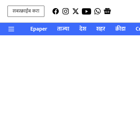
सबस्क्राईब करा
Epaper
ताज्या
देश
शहर
क्रीडा
C