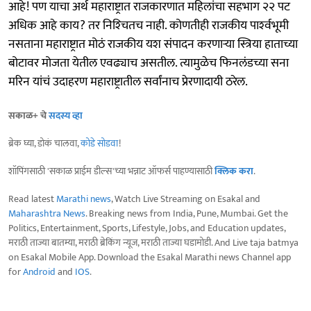
आहे! पण याचा अर्थ महाराष्ट्रात राजकारणात महिलांचा सहभाग २२ पट
अधिक आहे काय? तर निश्‍चितच नाही. कोणतीही राजकीय पार्श्‍वभूमी
नसताना महाराष्ट्रात मोठं राजकीय यश संपादन करणाऱ्या स्त्रिया हाताच्या
बोटावर मोजता येतील एवढ्याच असतील. त्यामुळेच फिनलंडच्या सना
मरिन यांचं उदाहरण महाराष्ट्रातील सर्वांनाच प्रेरणादायी ठरेल.
सकाळ+ चे
सदस्य व्हा
ब्रेक घ्या, डोकं चालवा,
कोडे सोडवा
!
शॉपिंगसाठी 'सकाळ प्राईम डील्स'च्या भन्नाट ऑफर्स पाहण्यासाठी
क्लिक करा
.
Read latest
Marathi news
, Watch Live Streaming on Esakal and
Maharashtra News
. Breaking news from India, Pune, Mumbai. Get the
Politics, Entertainment, Sports, Lifestyle, Jobs, and Education updates,
मराठी ताज्या बातम्या, मराठी ब्रेकिंग न्यूज, मराठी ताज्या घडामोडी. And Live taja batmya
on Esakal Mobile App. Download the Esakal Marathi news Channel app
for
Android
and
IOS
.