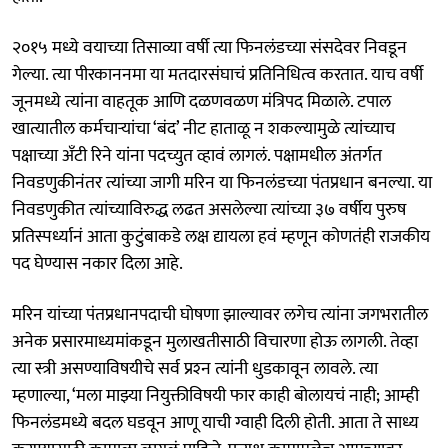
२०१५ मध्ये वयाच्या तिसाव्या वर्षी त्या फिनलंडच्या संसदेवर निवडून
गेल्या. त्या पीरकाननमा या मतदारसंघाचं प्रतिनिधित्व करतात. याच वर्षी
जूनमध्ये त्यांना वाहतूक आणि दळणवळण मंत्रिपद मिळाले. टपाल
खात्यातील कर्मचाऱ्यांचा ‘बंद’ नीट हाताळू न शकल्यामुळे त्यांच्याच
पक्षाच्या अँटी रिने यांना पदच्युत व्हावं लागलं. पक्षामधील अंतर्गत
निवडणुकीनंतर त्यांच्या जागी मरिन या फिनलंडच्या पंतप्रधान बनल्या. या
निवडणुकीत त्यांच्याविरुद्ध लढत असलेल्या त्यांच्या ३७ वर्षीय पुरुष
प्रतिस्पर्ध्यानं आता कुटुंबाकडे लक्ष द्यायला हवं म्हणून कोणतंही राजकीय
पद घेण्यास नकार दिला आहे.
मरिन यांच्या पंतप्रधानपदाची घोषणा झाल्यावर लगेच त्यांना जगभरातील
अनेक प्रसारमाध्यमांकडून मुलाखतीसाठी विचारणा होऊ लागली. तेव्हा
त्या स्त्री असण्याविषयीचे सर्व प्रश्‍न त्यांनी धुडकावून लावले. त्या
म्हणाल्या, ‘मला माझ्या नियुक्तीविषयी फार काही बोलायचं नाही; आम्ही
फिनलंडमध्ये बदल घडवून आणू याची ग्वाही दिली होती. आता ते साध्य