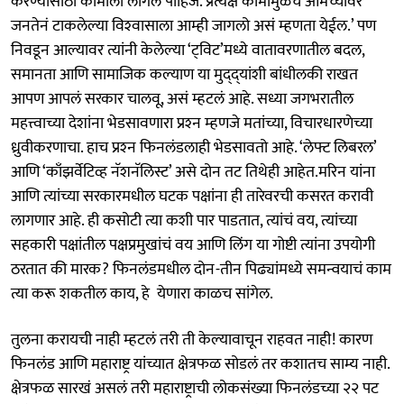
करण्यासाठी कामाला लागलं पाहिजे. प्रत्यक्ष कामामुळेच आमच्यावर
जनतेनं टाकलेल्या विश्‍वासाला आम्ही जागलो असं म्हणता येईल.’ पण
निवडून आल्यावर त्यांनी केलेल्या ‘ट्‌विट’मध्ये वातावरणातील बदल,
समानता आणि सामाजिक कल्याण या मुद्‌द्‌यांशी बांधीलकी राखत
आपण आपलं सरकार चालवू, असं म्हटलं आहे. सध्या जगभरातील
महत्त्वाच्या देशांना भेडसावणारा प्रश्‍न म्हणजे मतांच्या, विचारधारणेच्या
ध्रुवीकरणाचा. हाच प्रश्‍न फिनलंडलाही भेडसावतो आहे. ‘लेफ्ट लिबरल’
आणि ‘काँझर्वेटिव्ह नॅशनॅलिस्ट’ असे दोन तट तिथेही आहेत.मरिन यांना
आणि त्यांच्या सरकारमधील घटक पक्षांना ही तारेवरची कसरत करावी
लागणार आहे. ही कसोटी त्या कशी पार पाडतात, त्यांचं वय, त्यांच्या
सहकारी पक्षांतील पक्षप्रमुखांचं वय आणि लिंग या गोष्टी त्यांना उपयोगी
ठरतात की मारक? फिनलंडमधील दोन-तीन पिढ्यांमध्ये समन्वयाचं काम
त्या करू शकतील काय, हे येणारा काळच सांगेल.
तुलना करायची नाही म्हटलं तरी ती केल्यावाचून राहवत नाही! कारण
फिनलंड आणि महाराष्ट्र यांच्यात क्षेत्रफळ सोडलं तर कशातच साम्य नाही.
क्षेत्रफळ सारखं असलं तरी महाराष्ट्राची लोकसंख्या फिनलंडच्या २२ पट