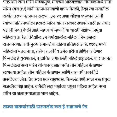
पंतप्रधान सना मरिन यांच्यामुळे. मागच्या आठवड्यात फिनलंडमध्ये सना
मरिन (वय ३४) यांनी पंतप्रधानपदाची शपथ घेतली, तेव्हा त्या जगातील
सर्वात तरुण पंतप्रधान ठरल्या. ३२-२९ अशा थोड्या फरकानं त्यांनी
त्यांच्या प्रतिस्पर्ध्याला हरवलं. मरिन यांना सरकार स्थापनेसाठी इतर चार
पक्षांनी मदत केली आहे. महत्त्वाचं म्हणजे या चारही पक्षांच्या प्रमुख
महिलाच आहेत; तेदेखील ३५ वर्षांखालील महिला. फिनलंडला
राजकारणात स्त्री-पुरुष समानतेचा दांडगा इतिहास आहे. १९०६ मध्ये
महिलांना मतदानाचा, तसेच राजकीय उमेदवारीचा अधिकार देणारं
फिनलंड हे युरोपातलं, कदाचित जगातलंही पहिलं राष्ट्र ठरलं. या शतकात
फिनलंडला सना मरिन यांच्यासह आतापर्यंत तीन महिला पंतप्रधान
लाभल्या आहेत. तीन महिला पंतप्रधान आणि बारा वर्षे कारकीर्द
असलेल्या लोकप्रिय अशा एक राष्ट्राध्यक्ष. फिनलंडमध्ये आज नऊ प्रमुख
राजकीय पक्ष आहेत. यापैकी सहा पक्षांच्या प्रमुख महिला आहेत. सना
मरिन या अशा समाजाचा भाग आहेत.
ताज्या बातम्यांसाठी डाऊनलोड करा ई-सकाळचे ऍप