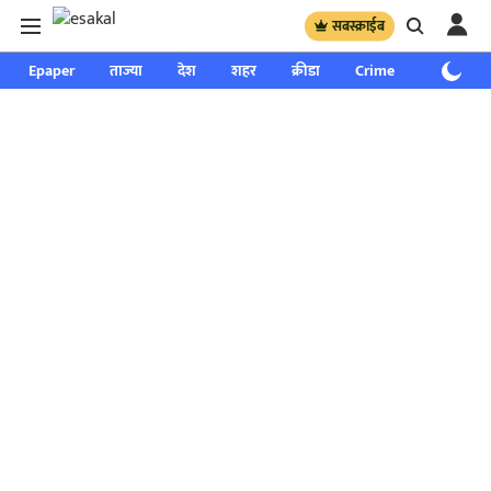
सबस्क्राईब
Epaper
ताज्या
देश
शहर
क्रीडा
Crime
साप्ताहिक