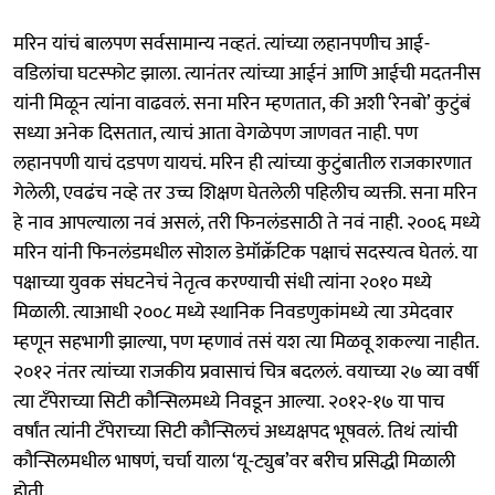
मरिन यांचं बालपण सर्वसामान्य नव्हतं. त्यांच्या लहानपणीच आई-
वडिलांचा घटस्फोट झाला. त्यानंतर त्यांच्या आईनं आणि आईची मदतनीस
यांनी मिळून त्यांना वाढवलं. सना मरिन म्हणतात, की अशी ‘रेनबो’ कुटुंबं
सध्या अनेक दिसतात, त्याचं आता वेगळेपण जाणवत नाही. पण
लहानपणी याचं दडपण यायचं. मरिन ही त्यांच्या कुटुंबातील राजकारणात
गेलेली, एवढंच नव्हे तर उच्च शिक्षण घेतलेली पहिलीच व्यक्ती. सना मरिन
हे नाव आपल्याला नवं असलं, तरी फिनलंडसाठी ते नवं नाही. २००६ मध्ये
मरिन यांनी फिनलंडमधील सोशल डेमॉक्रॅटिक पक्षाचं सदस्यत्व घेतलं. या
पक्षाच्या युवक संघटनेचं नेतृत्व करण्याची संधी त्यांना २०१० मध्ये
मिळाली. त्याआधी २००८ मध्ये स्थानिक निवडणुकांमध्ये त्या उमेदवार
म्हणून सहभागी झाल्या, पण म्हणावं तसं यश त्या मिळवू शकल्या नाहीत.
२०१२ नंतर त्यांच्या राजकीय प्रवासाचं चित्र बदललं. वयाच्या २७ व्या वर्षी
त्या टॅंपेराच्या सिटी कौन्सिलमध्ये निवडून आल्या. २०१२-१७ या पाच
वर्षांत त्यांनी टॅंपेराच्या सिटी कौन्सिलचं अध्यक्षपद भूषवलं. तिथं त्यांची
कौन्सिलमधील भाषणं, चर्चा याला ‘यू-ट्युब’वर बरीच प्रसिद्धी मिळाली
होती.