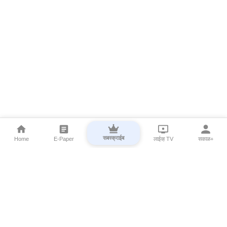
सबस्क्राईब
Home
E-Paper
लाईव्ह TV
सकाळ+