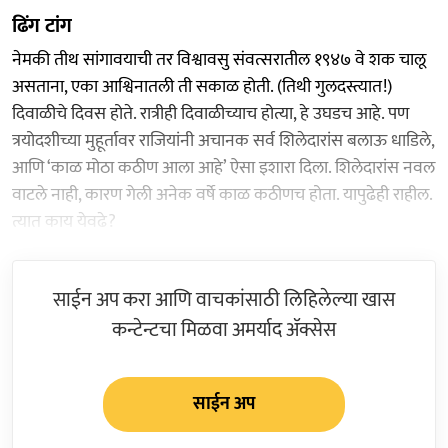
ढिंग टांग
नेमकी तीथ सांगावयाची तर विश्वावसु संवत्सरातील १९४७ वे शक चालू
असताना, एका आश्विनातली ती सकाळ होती. (तिथी गुलदस्त्यात!)
दिवाळीचे दिवस होते. रात्रीही दिवाळीच्याच होत्या, हे उघडच आहे. पण
त्रयोदशीच्या मुहूर्तावर राजियांनी अचानक सर्व शिलेदारांस बलाऊ धाडिले,
आणि ‘काळ मोठा कठीण आला आहे’ ऐसा इशारा दिला. शिलेदारांस नवल
वाटले नाही, कारण गेली अनेक वर्षे काळ कठीणच होता. यापुढेही राहील.
त्यात काय येवढे?
साईन अप करा आणि वाचकांसाठी लिहिलेल्या खास
कन्टेन्टचा मिळवा अमर्याद ॲक्सेस
साईन अप