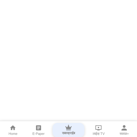
सबस्क्राईब
Home
E-Paper
लाईव्ह TV
सकाळ+