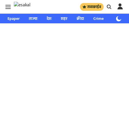
सबस्क्राईब
Epaper
ताज्या
देश
शहर
क्रीडा
Crime
साप्ताहिक