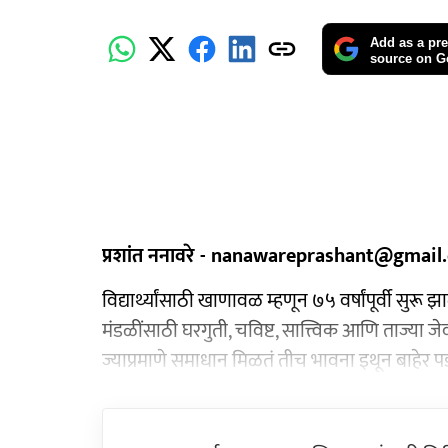
Add as a pre
source on G
प्रशांत ननावरे - nanawareprashant@gmail
विद्यार्थ्यांसाठी खाणावळ म्हणून ७५ वर्षांपूर्वी सुर
मंडळींसाठी घरगुती, चविष्ट, सात्त्विक आणि ताज्या
ज्याप्रमाणे समाधान मिळतं तीच भावना इथून बाहेर पडता