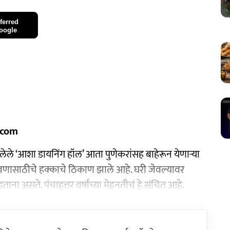
ferred
oogle
.com
ू झालेले ‘आशा डायनिंग हॉल’ आता पुणेकरांसह बाहेरून येणाऱ्या
 जेवणासाठीचे हक्काचे ठिकाण झाले आहे. घरी जेवल्यावर
ना असते. पंचाहत्तर वर्षांच्या मेहनतीचं हे संचित आहे.