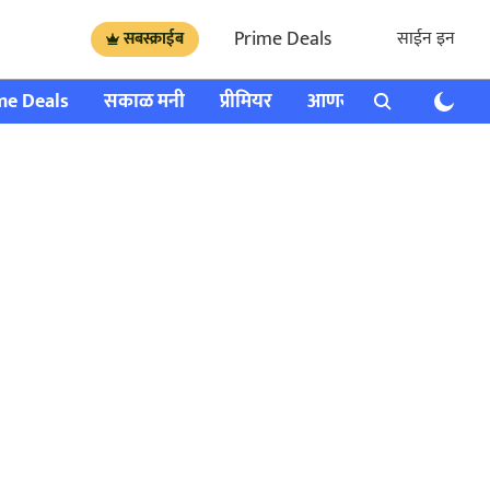
Prime Deals
साईन इन
सबस्क्राईब
me Deals
सकाळ मनी
प्रीमियर
आणखी
राशी भविष्य