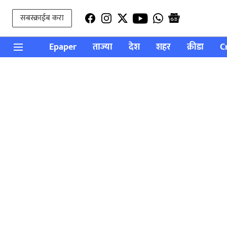
सबस्क्राईब करा
Epaper
ताज्या
देश
शहर
क्रीडा
C