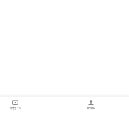
लाईव्ह TV
सकाळ+