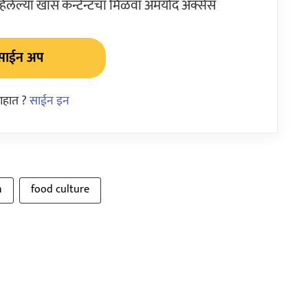
ेल्या खास कन्टेन्टचा मिळवा अमर्याद ॲक्सेस
साईन अप
आहात ?
साईन इन
n
food culture