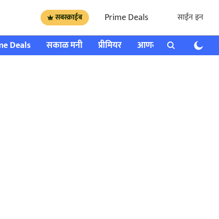
Prime Deals
साईन इन
सबस्क्राईब
me Deals
सकाळ मनी
प्रीमियर
आणखी
राशी भविष्य