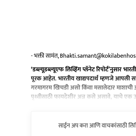
- भक्ती सामंत, Bhakti.samant@kokilabenhos
‘डब्ल्यूडब्ल्यूएफ लिव्हिंग प्लॅनेट रिपोर्ट’नुसार 
पूरक आहेत. भारतीय खाद्यपदार्थ म्हणजे आपली सा
गरमागरम खिचडी असो किंवा मसालेदार माशाची आम
पृथ्वीसाठी फायदेशीर अन्न कसे असावे, याचे एक
साईन अप करा आणि वाचकांसाठी लिहिल