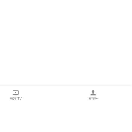
लाईव्ह TV
सकाळ+