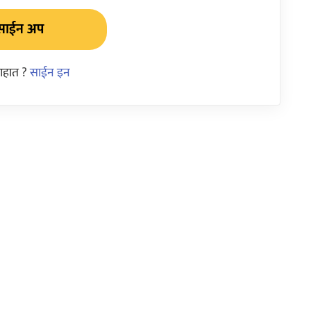
साईन अप
आहात ?
साईन इन