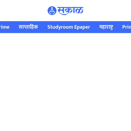
rime
साप्ताहिक
Studyroom Epaper
महाराष्ट्र
Pri