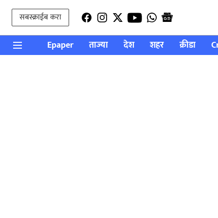
सबस्क्राईब करा
Epaper
ताज्या
देश
शहर
क्रीडा
C