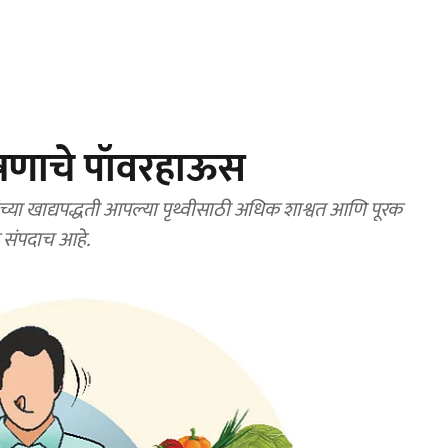
पोषणाचे पॉवरहाऊस
रतीयांच्या खाद्यपद्धती आपल्या पृथ्वीसाठी अधिक शाश्वत आणि पूरक
क संपदाच आहे.