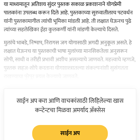
या माध्यमातून अतिशय सुंदर पुस्तक सकाळ प्रकाशनाने योगप्रेमी
पालकांना उपलब्ध करून दिले आहे. पुस्तकाच्या सुरुवातीलाच पटवर्धन
यांनी पुस्तकामागील त्यांची भूमिका मांडली आहे. ती लक्षात घेऊनच पुढे
त्यांच्या सहलेखिका ईहा कुलकर्णी यांनी मांडणी केल्याचे दिसते.
मुलांचे भाबडे, निष्पाप, निरागस जग योगासाठी अगदी अनुकूल असते. हे
लक्षात घेऊनच या पुस्तकाची भाषा मुलांच्या मानसिकतेला अनुसरून
सोपी, साधी व तरीही प्रभावी अशीच असल्याचे जाणवते. महत्त्वाचे म्हणजे,
पुस्तक सहज-सोपे करताना योगशास्त्रातल्या संकल्पनांशी सुसंगतता
राखण्याचा पुरेपूर प्रयत्न केल्याचे जाणवते.
साईन अप करा आणि वाचकांसाठी लिहिलेल्या खास
कन्टेन्टचा मिळवा अमर्याद ॲक्सेस
साईन अप