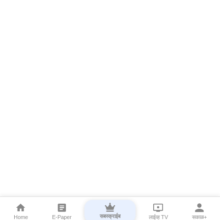
सबस्क्राईब
Home
E-Paper
लाईव्ह TV
सकाळ+