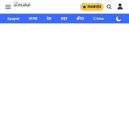
सबस्क्राईब
Epaper
ताज्या
देश
शहर
क्रीडा
Crime
साप्ताहिक