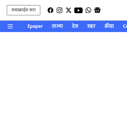
सबस्क्राईब करा
Epaper
ताज्या
देश
शहर
क्रीडा
C