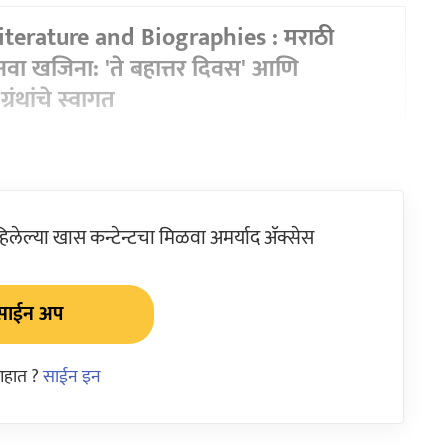
iterature and Biographies : मराठी
नवा खजिना: 'ते बहात्तर दिवस' आणि
्रंथांचे स्वागत
ेल्या खास कन्टेन्टचा मिळवा अमर्याद ॲक्सेस
साईन अप
आहात ?
साईन इन