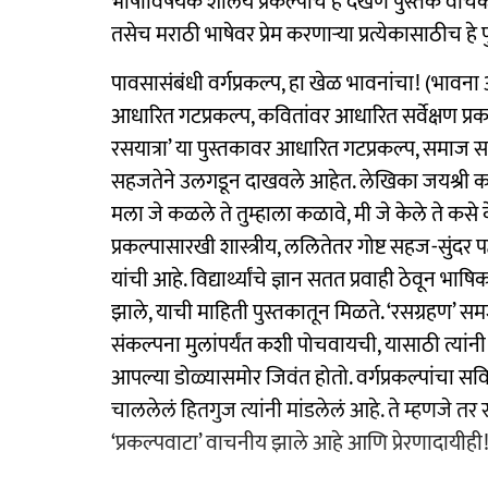
भाषाविषयक शालेय प्रकल्पांचे हे देखणे पुस्तक वाचका
तसेच मराठी भाषेवर प्रेम करणाऱ्या प्रत्येकासाठीच ह
पावसासंबंधी वर्गप्रकल्प, हा खेळ भावनांचा! (भावन
आधारित गटप्रकल्प, कवितांवर आधारित सर्वेक्षण प्रक
रसयात्रा’ या पुस्तकावर आधारित गटप्रकल्प, समाज
सहजतेने उलगडून दाखवले आहेत. लेखिका जयश्री काटीकर 
मला जे कळले ते तुम्हाला कळावे, मी जे केले ते कसे
प्रकल्पासारखी शास्त्रीय, ललितेतर गोष्ट सहज-सुंद
यांची आहे. विद्यार्थ्यांचे ज्ञान सतत प्रवाही ठेवून भा
झाले, याची माहिती पुस्तकातून मिळते. ‘रसग्रहण’ सम
संकल्पना मुलांपर्यंत कशी पोचवायची, यासाठी त्यांनी 
आपल्या डोळ्यासमोर जिवंत होतो. वर्गप्रकल्पांचा सवि
चाललेलं हितगुज त्यांनी मांडलेलं आहे. ते म्हणजे तर
‘प्रकल्पवाटा’ वाचनीय झाले आहे आणि प्रेरणादायीही