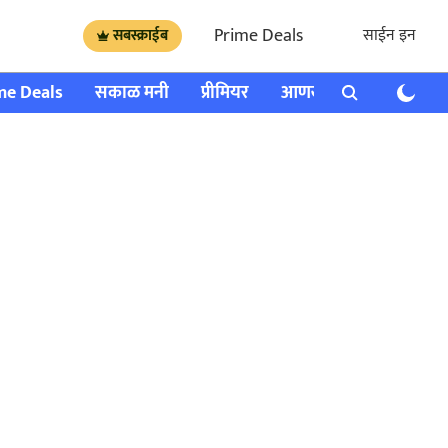
Prime Deals
साईन इन
सबस्क्राईब
me Deals
सकाळ मनी
प्रीमियर
आणखी
राशी भविष्य