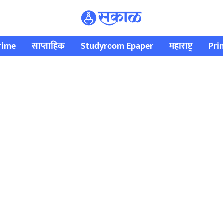
rime
साप्ताहिक
Studyroom Epaper
महाराष्ट्र
Pri