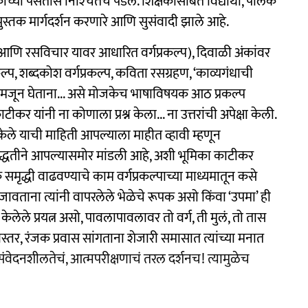
ंच्या पसंतीस निश्‍चितच पडेल. शिक्षकांसोबत विद्यार्थी, पालक
े पुस्तक मार्गदर्शन करणारे आणि सुसंवादी झाले आहे.
ा आणि रसविचार यावर आधारित वर्गप्रकल्प), दिवाळी अंकांवर
ल्प, शब्दकोश वर्गप्रकल्प, कविता रसग्रहण, ‘काव्यगंधाची
 समजून घेताना... असे मोजकेच भाषाविषयक आठ प्रकल्प
यांनी ना कोणाला प्रश्न केला... ना उत्तरांची अपेक्षा केली.
 केले याची माहिती आपल्याला माहीत व्हावी म्हणून
र पद्धतीने आपल्यासमोर मांडली आहे, अशी भूमिका काटीकर
षिक समृद्धी वाढवण्याचे काम वर्गप्रकल्पाच्या माध्यमातून कसे
जावताना त्यांनी वापरलेले भेळेचे रूपक असो किंवा ‘उपमा’ ही
केलेले प्रयत्न असो, पावलापावलावर तो वर्ग, ती मुलं, तो तास
स्तर, रंजक प्रवास सांगताना शेजारी समासात त्यांच्या मनात
 संवेदनशीलतेचं, आत्मपरीक्षणाचं तरल दर्शनच! त्यामुळेच
!