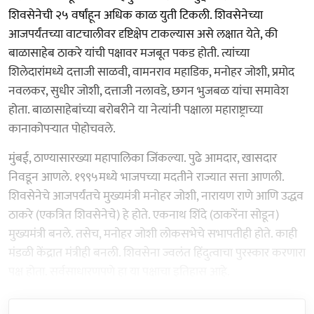
शिवसेनेची २५ वर्षांहून अधिक काळ युती टिकली. शिवसेनेच्या
आजपर्यंतच्या वाटचालीवर दृष्टिक्षेप टाकल्यास असे लक्षात येते, की
बाळासाहेब ठाकरे यांची पक्षावर मजबूत पकड होती. त्यांच्या
शिलेदारांमध्ये दत्ताजी साळवी, वामनराव महाडिक, मनोहर जोशी, प्रमोद
नवलकर, सुधीर जोशी, दत्ताजी नलावडे, छगन भुजबळ यांचा समावेश
होता. बाळासाहेबांच्या बरोबरीने या नेत्यांनी पक्षाला महाराष्ट्राच्या
कानाकोपऱ्यात पोहोचवले.
मुंबई, ठाण्यासारख्या महापालिका जिंकल्या. पुढे आमदार, खासदार
निवडून आणले. १९९५मध्ये भाजपच्या मदतीने राज्यात सत्ता आणली.
शिवसेनेचे आजपर्यंतचे मुख्यमंत्री मनोहर जोशी, नारायण राणे आणि उद्धव
ठाकरे (एकत्रित शिवसेनेचे) हे होते. एकनाथ शिंदे (ठाकरेंना सोडून)
मुख्यमंत्री बनले. तसेच, मनोहर जोशी लोकसभेचे सभापतीही होते. काही
मंडळी केंद्रात मंत्रीही बनली. शिवसेना ज्वलंत हिंदुत्वाचा पुरस्कार करणारा
पक्ष होता. सर्वसाधारणपणे हा या पक्षाचा इतिहास आहे.