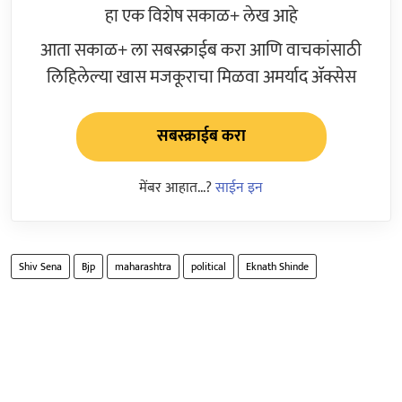
हा एक विशेष सकाळ+ लेख आहे
आता सकाळ+ ला सबस्क्राईब करा आणि वाचकांसाठी
लिहिलेल्या खास मजकूराचा मिळवा अमर्याद ॲक्सेस
सबस्क्राईब करा
मेंबर आहात...?
साईन इन
Shiv Sena
Bjp
maharashtra
political
Eknath Shinde