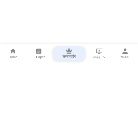
सबस्क्राईब
Home
E-Paper
लाईव्ह TV
सकाळ+
⌄
Marathi News
⌄
About Esakal