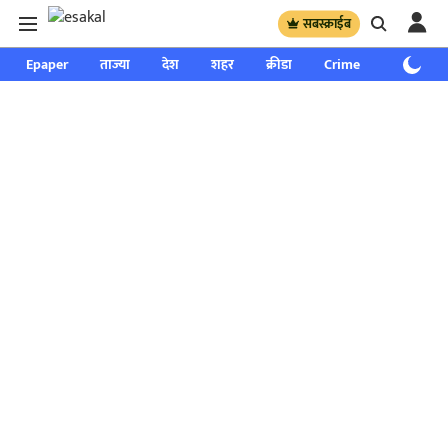
सबस्क्राईब
Epaper
ताज्या
देश
शहर
क्रीडा
Crime
साप्ताहिक