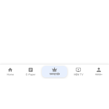
सबस्क्राईब
Home
E-Paper
लाईव्ह TV
सकाळ+