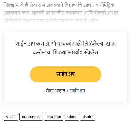
जिल्ह्यांमध्ये ही सेवा ठप्प असल्याने विद्यार्थ्यांचे आधार बायोमेट्रिक
अद्ययावत काम, शाळांचे प्रशासकीय कामकाज आणि शेकडो आधार
ऑपरेटरांचे रोजगार एकाच वेळी संकटात सापडले आहेत.
साईन अप करा आणि वाचकांसाठी लिहिलेल्या खास
कन्टेन्टचा मिळवा अमर्याद ॲक्सेस
साईन अप
मेंबर आहात ?
साईन इन
Satara
maharashtra
education
school
district