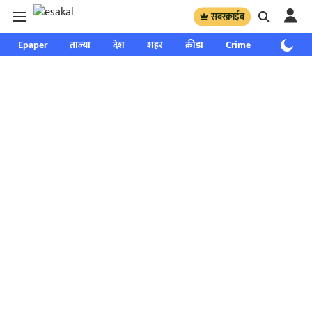
सबस्क्राईब
Epaper
ताज्या
देश
शहर
क्रीडा
Crime
साप्ताहिक