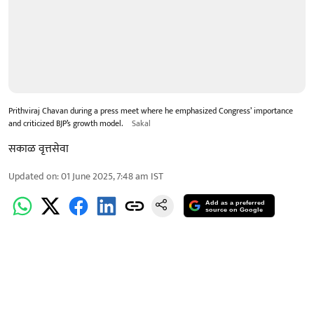
Prithviraj Chavan during a press meet where he emphasized Congress’ importance
and criticized BJP’s growth model.
Sakal
सकाळ वृत्तसेवा
Updated on
:
01 June 2025, 7:48 am
IST
Add as a preferred
source on Google