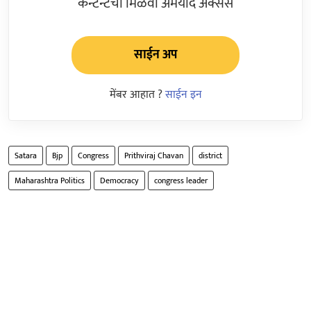
कन्टेन्टचा मिळवा अमर्याद ॲक्सेस
साईन अप
मेंबर आहात ?
साईन इन
Satara
Bjp
Congress
Prithviraj Chavan
district
Maharashtra Politics
Democracy
congress leader