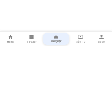
सबस्क्राईब
Home
E-Paper
लाईव्ह TV
सकाळ+
⌄
Marathi News
⌄
About Esakal