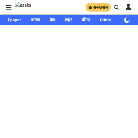
सबस्क्राईब
Epaper
ताज्या
देश
शहर
क्रीडा
Crime
साप्ताहिक