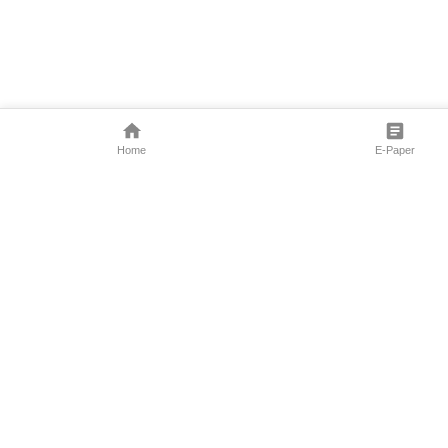
Home
E-Paper
Follow Us
Marathi News