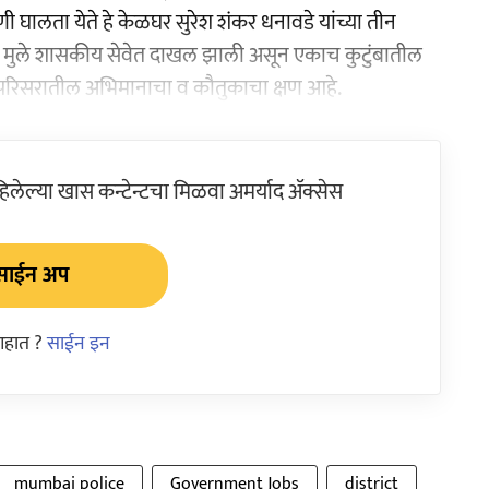
ालता येते हे केळघर सुरेश शंकर धनावडे यांच्या तीन
नही मुले शासकीय सेवेत दाखल झाली असून एकाच कुटुंबातील
 परिसरातील अभिमानाचा व कौतुकाचा क्षण आहे.
ेल्या खास कन्टेन्टचा मिळवा अमर्याद ॲक्सेस
साईन अप
आहात ?
साईन इन
mumbai police
Government Jobs
district