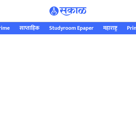
rime
साप्ताहिक
Studyroom Epaper
महाराष्ट्र
Pri