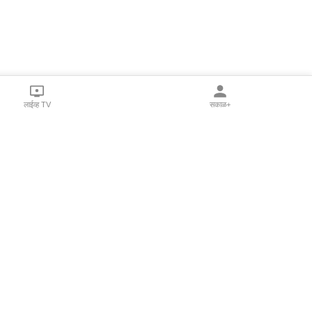
लाईव्ह TV
सकाळ+
l Programs
Print Products