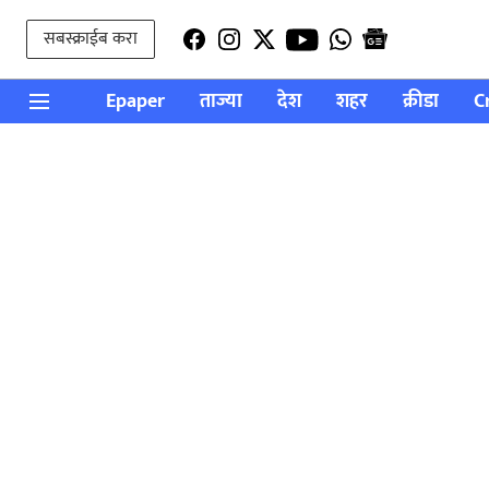
सबस्क्राईब करा
Epaper
ताज्या
देश
शहर
क्रीडा
C