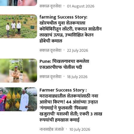
सकाळ वृत्तसेवा
01 August 2026
farming Success Story:
खोरमधील युवा शेतकऱ्याला
कोथिंबिरीतून लॉटरी, एकरात साडेतीन
लाखाचं उत्पन्न, उच्चशिक्षित केतन
डोंबेची कमाल
सकाळ वृत्तसेवा
22 July 2026
Pune: चिखलगावचा कमलेश
एसआरपीएफ पोलीस पदी
सकाळ वृत्तसेवा
18 July 2026
Farmer Success Story :
मराठवाड्यातील शेतकऱ्यांसाठी नवा
आशेचा किरण! 44 अंशांच्या उन्हात
'गंगामाई'ने फुलवली 'पिवळ्या
खजुराची' यशस्वी शेती; एकरी 3 लाख
रुपयांची हमखास कमाई
नानासाहेब जंजाळे
10 July 2026