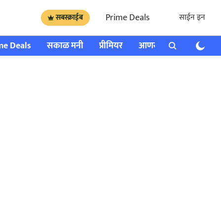
Prime Deals
साईन इन
सबस्क्राईब
me Deals
सकाळ मनी
प्रीमियर
आणखी
राशी भविष्य