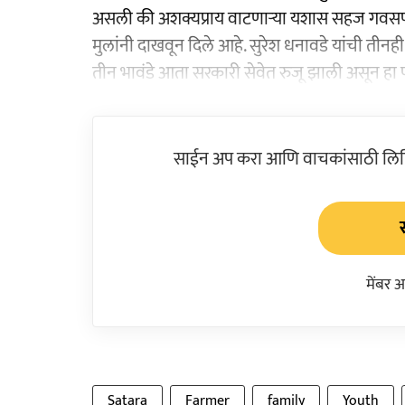
असली की अशक्यप्राय वाटणाऱ्या यशास सहज गवसणी घ
मुलांनी दाखवून दिले आहे. सुरेश धनावडे यांची ती
तीन भावंडे आता सरकारी सेवेत रुजू झाली असून हा
साईन अप करा आणि वाचकांसाठी लिहिल
मेंबर 
Satara
Farmer
family
Youth