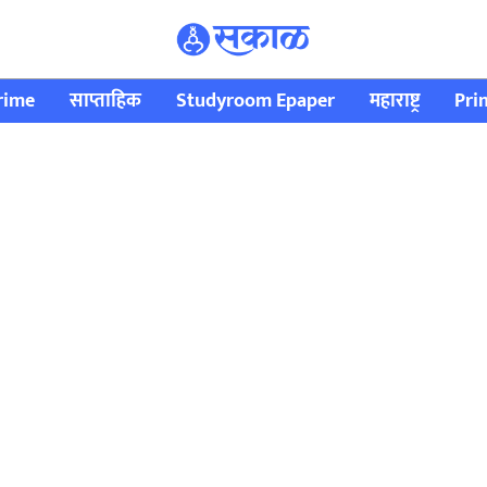
rime
साप्ताहिक
Studyroom Epaper
महाराष्ट्र
Pri