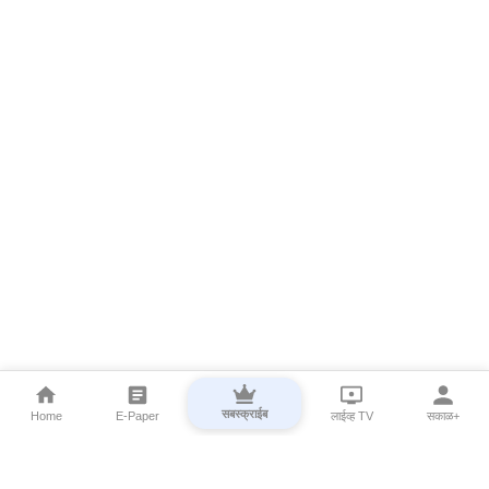
सबस्क्राईब
Home
E-Paper
लाईव्ह TV
सकाळ+