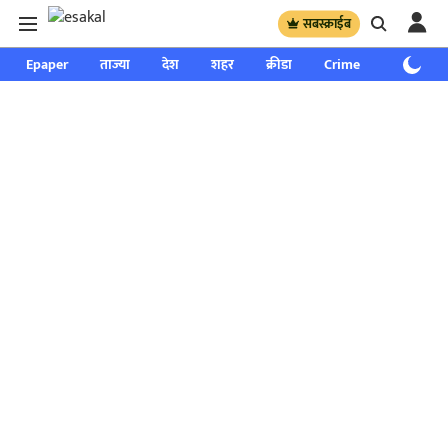
सबस्क्राईब
Epaper
ताज्या
देश
शहर
क्रीडा
Crime
साप्ताहिक