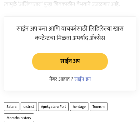
त्यामुळे ‘अजिंक्यतारा’ पुन्हा शिवकालीन वैभवाने उजळणार आहे.
साईन अप करा आणि वाचकांसाठी लिहिलेल्या खास
कन्टेन्टचा मिळवा अमर्याद ॲक्सेस
साईन अप
मेंबर आहात ?
साईन इन
Satara
district
Ajinkyatara Fort
heritage
Tourism
Maratha history