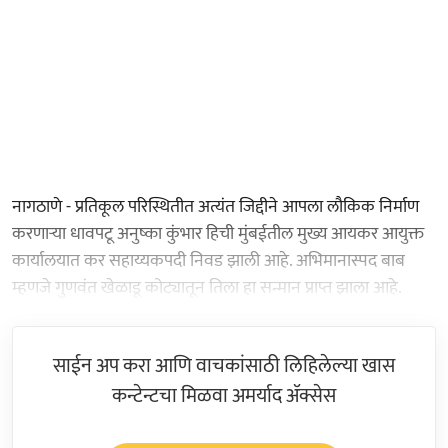
नागठाणे - प्रतिकूल परिस्थितीत अत्यंत जिद्दीने आपला लौकिक निर्माण
करणाऱ्या धावपटू अनुष्का कुंभार हिची मुंबईतील मुख्य आयकर आयुक्त
कार्यालयात कर सहाय्यकपदी निवड झाली आहे. अभिमानास्पद बाब
म्हणजे गुणवंत खेळाडू कोट्यातून तिला हा सन्मान प्राप्त झाला आहे.
साईन अप करा आणि वाचकांसाठी लिहिलेल्या खास
कन्टेन्टचा मिळवा अमर्याद ॲक्सेस