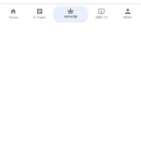
सबस्क्राईब
Home
E-Paper
लाईव्ह TV
सकाळ+
⌄
Marathi News
⌄
About Esakal
⌄
Digital Products
⌄
Sakal Programs
⌄
Print Products