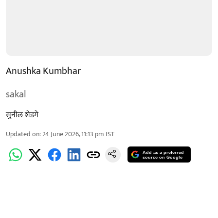
Anushka Kumbhar
sakal
सुनील शेडगे
Updated on
:
24 June 2026, 11:13 pm
IST
Add as a preferred
source on Google