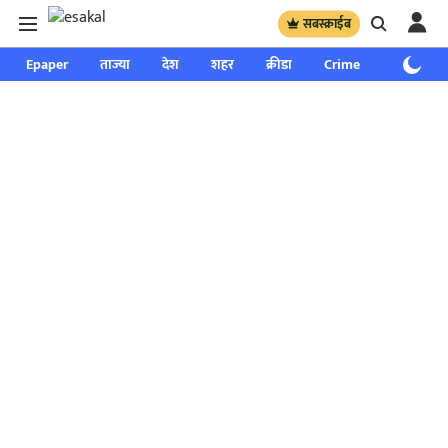
सबस्क्राईब
Epaper
ताज्या
देश
शहर
क्रीडा
Crime
साप्ताहिक