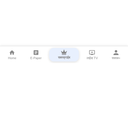
सबस्क्राईब
Home
E-Paper
लाईव्ह TV
सकाळ+
⌄
Marathi News