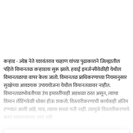
कऱ्हाड - ज्येष्ठ नेते यशवंतराव चव्हाण यांच्या पुढाकाराने जिल्ह्यातील
पहिले विमानतळ कऱ्हाडला सुरू झाले. हवाई इमर्जन्सीवेळीही येथील
विमानतळाचा वापर केला जातो. विमानतळ प्राधिकरणाच्या नियमानुसार
सुरक्षेच्या आवश्यक उपाययोजना येथील विमानतळावर नाहीत.
विमानतळाभोवतीच्या उंच इमारतींचाही अडथळा ठरत असून, त्याचा
विमान लँडिंगवेळी धोका होऊ शकतो. विस्तारीकरणाची कार्यवाही अंतिम
टप्प्यात आली आहे. मात्र, त्याला सध्या गती नाही. त्यामुळे विस्तारीकरणाचे
काम रखडल्यातच जमा आहे.