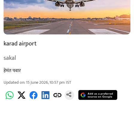
karad airport
sakal
हेमंत पवार
Updated on
:
15 June 2026, 10:57 pm
IST
Add as a preferred
source on Google