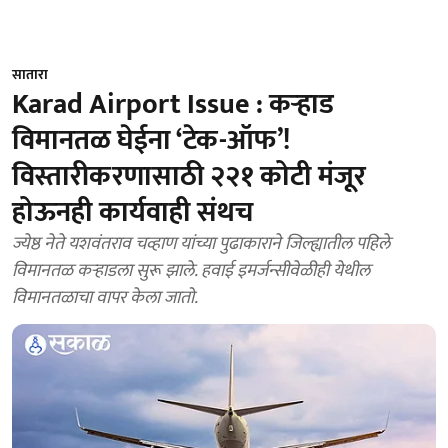
सातारा
Karad Airport Issue : कऱ्हाड
विमानतळ घेईना ‘टेक-ऑफ’!
विस्तारीकरणासाठी २२१ कोटी मंजूर
होऊनही कार्यवाही संथच
ज्येष्ठ नेते यशवंतराव चव्हाण यांच्या पुढाकाराने जिल्ह्यातील पहिले
विमानतळ कऱ्हाडला सुरू झाले. हवाई इमर्जन्सीवेळीही येथील
विमानतळाचा वापर केला जातो.