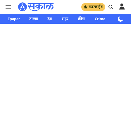
सबस्क्राईब
Epaper
ताज्या
देश
शहर
क्रीडा
Crime
साप्ताहिक