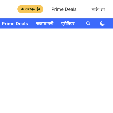
Prime Deals
सबस्क्राईब
साईन इन
Prime Deals
सकाळ मनी
प्रीमियर
आणखी
राशी भव