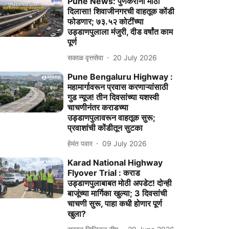
Pune News: पुणेकरांना मोठा
दिलासा! शिवाजीनगरची वाहतूक कोंडी
फोडणार; ७३.५२ कोटींच्या
उड्डाणपुलाला मंजुरी, दीड वर्षांत काम
पूर्ण
सकाळ वृत्तसेवा
20 July 2026
Pune Bengaluru Highway :
महामार्गावरून प्रवास करणाऱ्यांसाठी
गुड न्यूज! तीन दिवसांच्या यशस्वी
चाचणीनंतर कराडच्या
उड्डाणपुलावरून वाहतूक सुरू;
प्रवाशांची कोंडीतून सुटका
हेमंत पवार
09 July 2026
Karad National Highway
Flyover Trial : कराड
उड्डाणपुलाबाबत मोठी अपडेट! दोन्ही
बाजूंच्या मार्गिका खुल्या; 3 दिवसांची
चाचणी सुरू, पाहा कधी होणार पूर्ण
खुला?