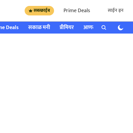
Prime Deals
साईन इन
सबस्क्राईब
me Deals
सकाळ मनी
प्रीमियर
आणखी
राशी भविष्य