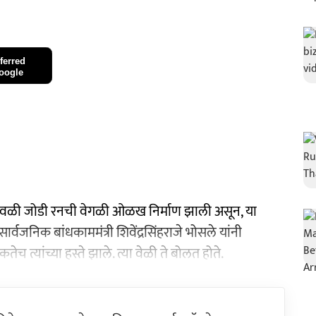
ferred
oogle
 जावळी जोडी रनची वेगळी ओळख निर्माण झाली असून, या
ार्वजनिक बांधकाममंत्री शिवेंद्रसिंहराजे भोसले यांनी
च त्यांच्या हस्ते झाले. त्या वेळी ते बोलत होते.