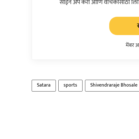
साईन अप करा आणि वाचकांसाठी लिहिल
मेंबर 
Satara
sports
Shivendraraje Bhosale