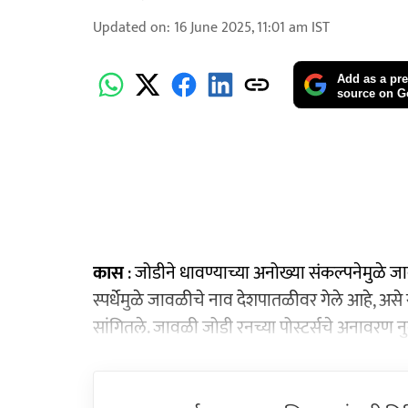
Updated on
:
16 June 2025, 11:01 am
IST
Add as a pre
source on G
कास
: जोडीने धावण्याच्या अनोख्या संकल्पनेमुळे
स्पर्धेमुळे जावळीचे नाव देशपातळीवर गेले आहे, असे स
सांगितले. जावळी जोडी रनच्या पोस्टर्सचे अनावरण नुकते