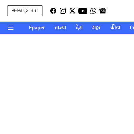
सबस्क्राईब करा
Epaper
ताज्या
देश
शहर
क्रीडा
C