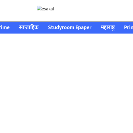
rime
साप्ताहिक
Studyroom Epaper
महाराष्ट्र
Pri