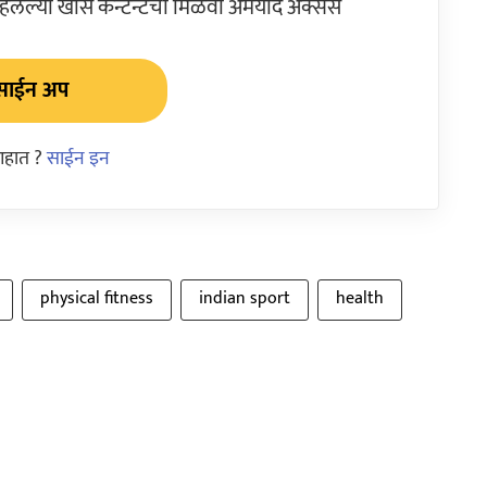
ेल्या खास कन्टेन्टचा मिळवा अमर्याद ॲक्सेस
साईन अप
आहात ?
साईन इन
physical fitness
indian sport
health