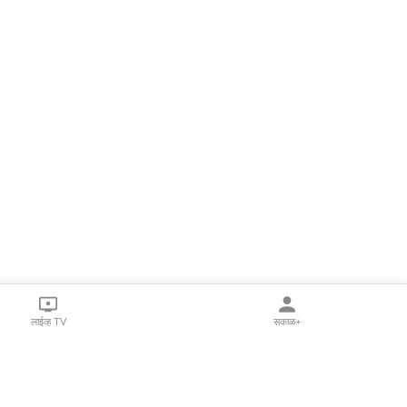
लाईव्ह TV
सकाळ+