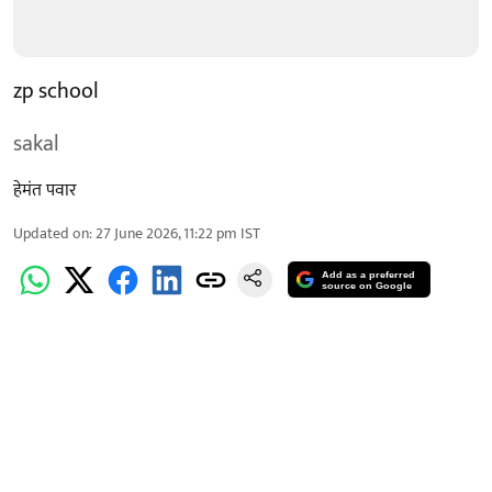
zp school
sakal
हेमंत पवार
Updated on
:
27 June 2026, 11:22 pm
IST
Add as a preferred
source on Google