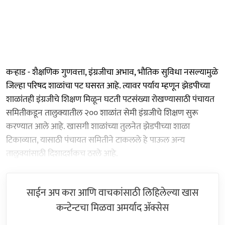
कऱ्हाड - शैक्षणिक गुणवत्ता, इंग्रजीचा अभाव, भौतिक सुविधा नसल्यामुळे
जिल्हा परिषद शाळांचा पट घसरत आहे. त्यावर पर्याय म्हणून झेडपीच्या
शाळांतही इंग्रजीचे शिक्षण मिळून घटती पटसंख्या रोखण्यासाठी पंचायत
समितीकडून तालुक्यातील २०० शाळांत सेमी इंग्रजीचे शिक्षण सुरू
करण्यात आले आहे. खासगी शाळांच्या तुलनेत झेडपीच्या शाळा
टिकाव्यात, यासाठी पंचायत समितीने टाकलले हे पाऊल अन्य
तालुक्यांसाठी दिशादर्शकच ठरले आहे.
साईन अप करा आणि वाचकांसाठी लिहिलेल्या खास
कन्टेन्टचा मिळवा अमर्याद ॲक्सेस