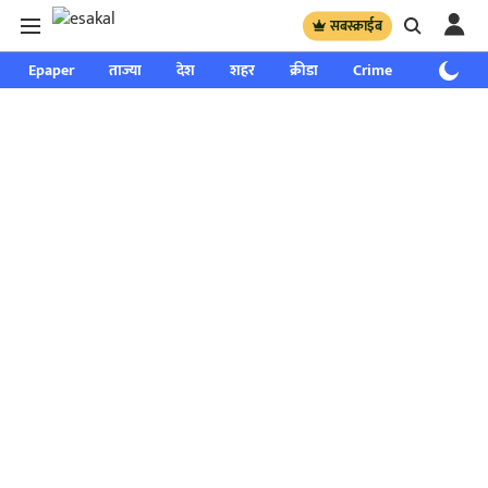
सबस्क्राईब
Epaper
ताज्या
देश
शहर
क्रीडा
Crime
साप्ताहिक