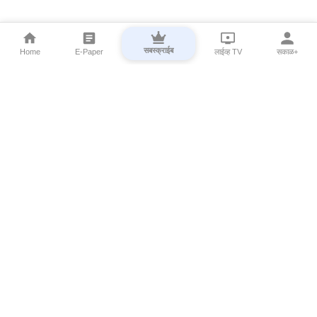
सबस्क्राईब
Home
E-Paper
लाईव्ह TV
सकाळ+
⌄
Marathi News
⌄
About Esakal
⌄
Digital Products
⌄
Sakal Programs