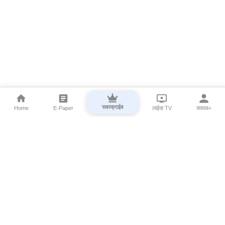
सबस्क्राईब
Home
E-Paper
लाईव्ह TV
सकाळ+
⌄
Marathi News