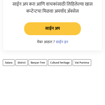
साईन अप करा आणि वाचकांसाठी लिहिलेल्या खास
कन्टेन्टचा मिळवा अमर्याद ॲक्सेस
साईन अप
मेंबर आहात ?
साईन इन
Satara
district
Banyan Tree
Cultural heritage
Vat Purnima