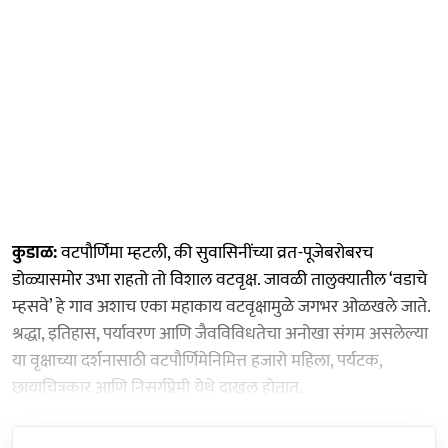
कुडाळ:
वटपौर्णिमा म्हटली, की सुवासिनींच्या व्रत-पूजेबरोबरच
डोळ्यासमोर उभा राहतो तो विशाल वटवृक्ष. जावळी तालुक्यातील ‘वडाचे
म्हसवे’ हे गाव अशाच एका महाकाय वटवृक्षामुळे जगभर ओळखले जाते.
श्रद्धा, इतिहास, पर्यावरण आणि जैवविविधतेचा अनोखा संगम असलेल्या
या वृक्षाच्या दर्शनासाठी वटपौर्णिमेनिमित्त हजारो महिला, पर्यटक,
छायाचित्रकार आणि निसर्गप्रेमी येथे दाखल होतात.