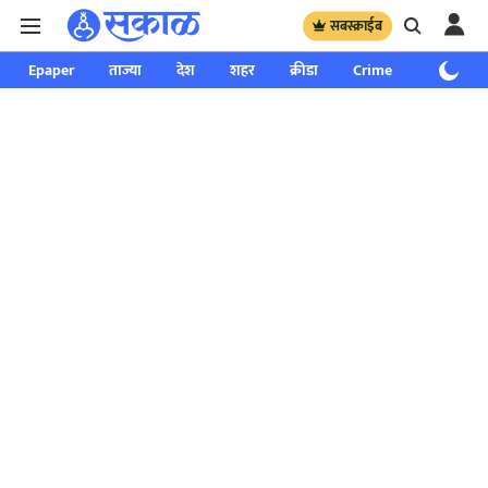
सबस्क्राईब
Epaper
ताज्या
देश
शहर
क्रीडा
Crime
साप्ताहिक