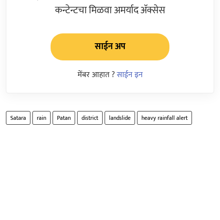
कन्टेन्टचा मिळवा अमर्याद ॲक्सेस
साईन अप
मेंबर आहात ?
साईन इन
Satara
rain
Patan
district
landslide
heavy rainfall alert