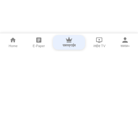
सबस्क्राईब
Home
E-Paper
लाईव्ह TV
सकाळ+
⌄
Marathi News
⌄
About Esakal