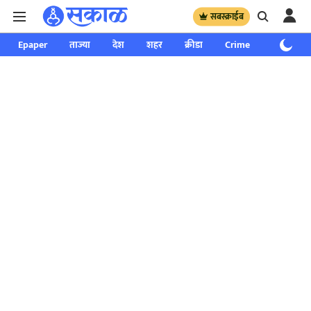
सबस्क्राईब
Epaper
ताज्या
देश
शहर
क्रीडा
Crime
साप्ताहिक