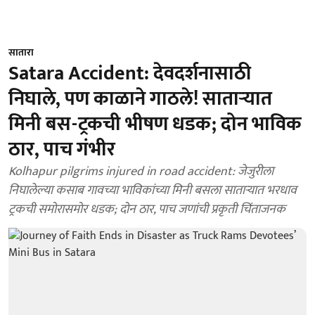
सातारा
Satara Accident: देवदर्शनासाठी
निघाले, पण काळाने गाठले! साताऱ्यात
मिनी बस-ट्रकची भीषण धडक; दोन भाविक
ठार, पाच गंभीर
Kolhapur pilgrims injured in road accident: जेजुरीला
निघालेल्या कसाब गावच्या भाविकांच्या मिनी बसला साताऱ्यात भरधाव
ट्रकची समोरासमोर धडक; दोन ठार, पाच जणांची प्रकृती चिंताजनक