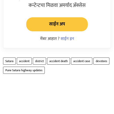
कन्टेन्टचा मिळवा अमर्याद ॲक्सेस
साईन अप
मेंबर आहात ?
साईन इन
Satara
accident
district
accident death
accident case
devotees
Pune Satara highway updates