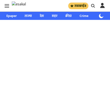
सबस्क्राईब
Epaper
ताज्या
देश
शहर
क्रीडा
Crime
साप्ताहिक