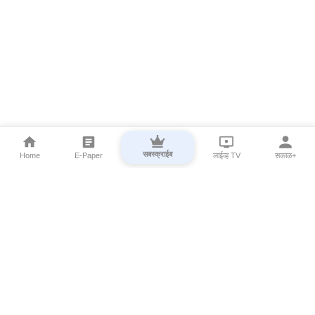
सबस्क्राईब
Home
E-Paper
लाईव्ह TV
सकाळ+
⌄
Marathi News