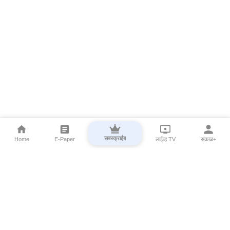
सबस्क्राईब
Home
E-Paper
लाईव्ह TV
सकाळ+