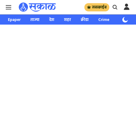
सबस्क्राईब
Epaper
ताज्या
देश
शहर
क्रीडा
Crime
साप्ताहिक