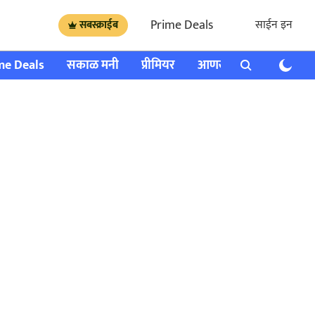
Prime Deals
साईन इन
सबस्क्राईब
me Deals
सकाळ मनी
प्रीमियर
आणखी
राशी भविष्य