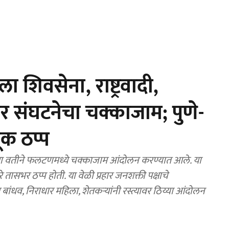
िवसेना, राष्ट्रवादी,
ार संघटनेचा चक्काजाम; पुणे-
ूक ठप्प
्या वतीने फलटणमध्ये चक्काजाम आंदोलन करण्यात आले. या
े तासभर ठप्प होती. या वेळी प्रहार जनशक्ती पक्षाचे
ंग बांधव, निराधार महिला, शेतकऱ्यांनी रस्त्यावर ठिय्या आंदोलन