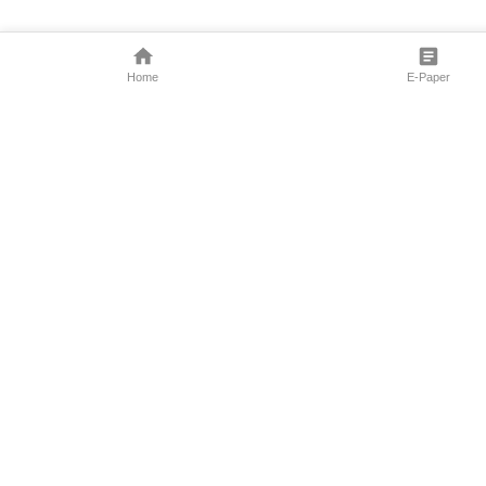
Home
E-Paper
Follow Us
Marathi News
Maharashtra N
Entertainment 