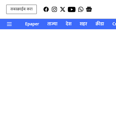
सबस्क्राईब करा
Epaper
ताज्या
देश
शहर
क्रीडा
C