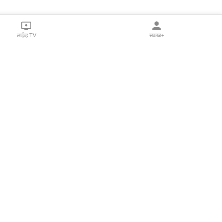
लाईव्ह TV
सकाळ+
l Programs
Print Products
Sakal Saptahik
hka
Family Doctor