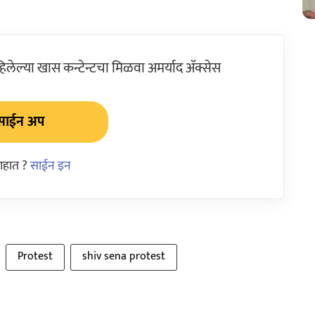
ेल्या खास कन्टेन्टचा मिळवा अमर्याद ॲक्सेस
साईन अप
आहात ?
साईन इन
Protest
shiv sena protest