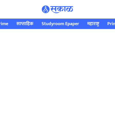
rime
साप्ताहिक
Studyroom Epaper
महाराष्ट्र
Pri