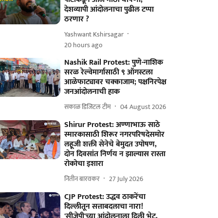
देशव्यापी आंदोलनाचा पुढील टप्पा
ठरणार ?
Yashwant Kshirsagar
20 hours ago
Nashik Rail Protest: पुणे-नाशिक
सरळ रेल्वेमार्गासाठी ९ ऑगस्टला
आळेफाट्यावर चक्काजाम; पक्षनिरपेक्ष
जनआंदोलनाची हाक
सकाळ डिजिटल टीम
04 August 2026
Shirur Protest: अण्णाभाऊ साठे
स्मारकासाठी शिरूर नगरपरिषदेसमोर
लहूजी शक्ती सेनेचे बेमुदत उपोषण,
दोन दिवसांत निर्णय न झाल्यास रास्ता
रोकोचा इशारा
नितीन बारवकर
27 July 2026
CJP Protest: उद्धव ठाकरेंचा
दिल्लीतून सत्ताबदलाचा नारा!
'सीजेपी'च्या आंदोलनाला दिली भेट,