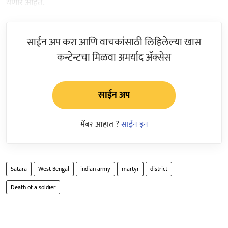
येणार आहेत.
साईन अप करा आणि वाचकांसाठी लिहिलेल्या खास
कन्टेन्टचा मिळवा अमर्याद ॲक्सेस
साईन अप
मेंबर आहात ?
साईन इन
Satara
West Bengal
indian army
martyr
district
Death of a soldier