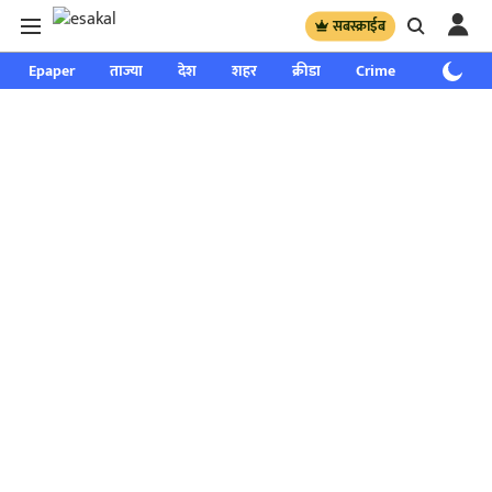
सबस्क्राईब
Epaper
ताज्या
देश
शहर
क्रीडा
Crime
साप्ताहिक