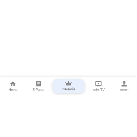
सबस्क्राईब
Home
E-Paper
लाईव्ह TV
सकाळ+