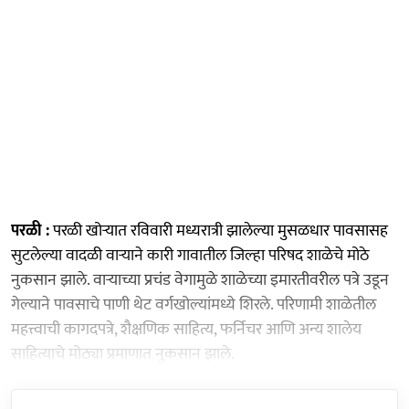
परळी :
परळी खोऱ्यात रविवारी मध्यरात्री झालेल्या मुसळधार पावसासह
सुटलेल्या वादळी वाऱ्याने कारी गावातील जिल्हा परिषद शाळेचे मोठे
नुकसान झाले. वाऱ्याच्या प्रचंड वेगामुळे शाळेच्या इमारतीवरील पत्रे उडून
गेल्याने पावसाचे पाणी थेट वर्गखोल्यांमध्ये शिरले. परिणामी शाळेतील
महत्त्वाची कागदपत्रे, शैक्षणिक साहित्य, फर्निचर आणि अन्य शालेय
साहित्याचे मोठ्या प्रमाणात नुकसान झाले.