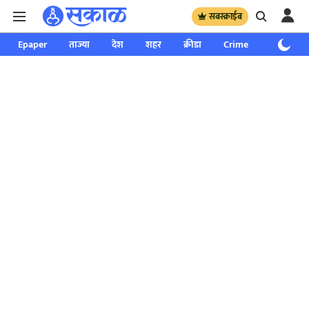
सबस्क्राईब
Epaper
ताज्या
देश
शहर
क्रीडा
Crime
साप्ताहिक