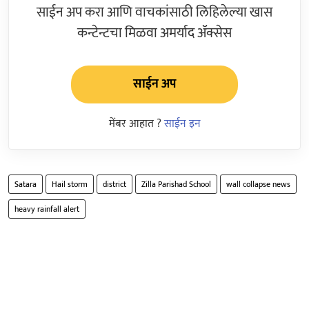
साईन अप करा आणि वाचकांसाठी लिहिलेल्या खास
कन्टेन्टचा मिळवा अमर्याद ॲक्सेस
साईन अप
मेंबर आहात ?
साईन इन
Satara
Hail storm
district
Zilla Parishad School
wall collapse news
heavy rainfall alert