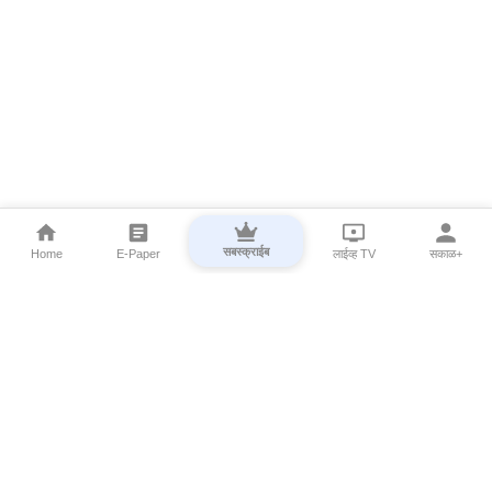
सबस्क्राईब
Home
E-Paper
लाईव्ह TV
सकाळ+
⌄
Marathi News