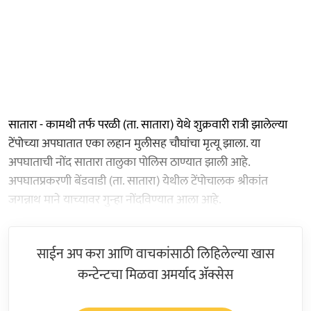
सातारा - कामथी तर्फ परळी (ता. सातारा) येथे शुक्रवारी रात्री झालेल्‍या
टेंपोच्‍या अपघातात एका लहान मुलीसह चौघांचा मृत्यू झाला. या
अपघाताची नोंद सातारा तालुका पोलिस ठाण्‍यात झाली आहे.
अपघातप्रकरणी बेंडवाडी (ता. सातारा) येथील टेंपोचालक श्रीकांत
जगन्नाथ माने याच्‍यावर गुन्‍हा नोंदविण्‍यात आला आहे.
साईन अप करा आणि वाचकांसाठी लिहिलेल्या खास
कन्टेन्टचा मिळवा अमर्याद ॲक्सेस