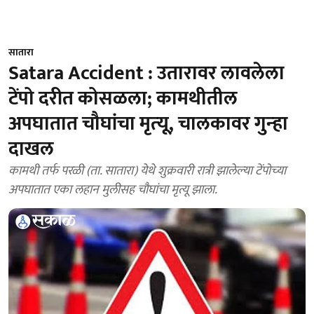
सातारा
Satara Accident : उतारावर लावलेला
टेंपो दरीत कोसळला; कामथीतील
अपघातात चौघांचा मृत्‍यू, चालकावर गुन्‍हा
दाखल
कामथी तर्फ परळी (ता. सातारा) येथे शुक्रवारी रात्री झालेल्‍या टेंपोच्‍या
अपघातात एका लहान मुलीसह चौघांचा मृत्यू झाला.