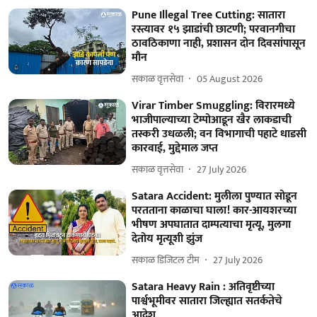
Pune Illegal Tree Cutting: सातारा
रस्त्यावर १५ झाडांची छाटणी; परवानगीचा
ठावठिकाणा नाही, प्रशासन दोन दिवसांपासून
मौन
सकाळ वृत्तसेवा
05 August 2026
Virar Timber Smuggling: विरारमध्ये
भाजीपाल्याच्या टेम्पोआडून खैर लाकडाची
तस्करी उधळली; वन विभागाची पहाटे धाडसी
कारवाई, मुद्देमाल जप्त
सकाळ वृत्तसेवा
27 July 2026
Satara Accident: मुलीला पुण्यात सोडून
परतताना काळाचा घाला! कार-आयशरच्या
भीषण अपघातात दाम्पत्याचा मृत्यू, मुलगा
देतोय मृत्यूशी झुंज
सकाळ डिजिटल टीम
27 July 2026
Satara Heavy Rain : अतिवृष्टीच्या
पार्श्वभूमीवर सातारा जिल्ह्यात सतर्कतेचे
आदेश