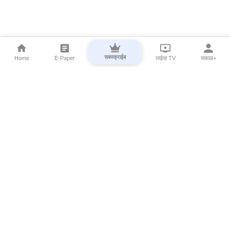
सबस्क्राईब
Home
E-Paper
लाईव्ह TV
सकाळ+
⌄
Marathi News
⌄
About Esakal
⌄
Digital Products