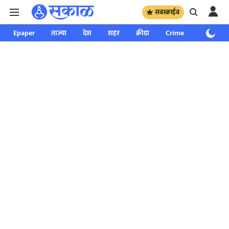
सबस्क्राईब
Epaper
ताज्या
देश
शहर
क्रीडा
Crime
साप्ताहिक