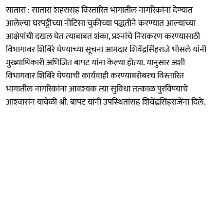
सातारा : सातारा शहरासह विस्तारित भागातील नागरिकांना देण्‍यात
आलेल्‍या घरपट्टीच्‍या नोटिसा चुकीच्‍या पद्धतीने करण्‍यात आल्‍याच्‍या
आक्षेपांची दखल घेत त्‍याबाबत शंका, प्रश्‍‍नांचे निराकरण करण्‍यासाठी
विभागावर शिबिरे घेण्‍याच्‍या सूचना आमदार शिवेंद्रसिंहराजे भोसले यांनी
मुख्‍याधिकारी अभिजित बापट यांना केल्‍या होत्‍या. यानुसार अशी
विभागवार शिबिरे घेण्‍याची कार्यवाही करण्‍याबरोबरच विस्तारित
भागातील नागरिकांना आवश्‍‍यक त्‍या सुविधा तत्‍काळ पुरविण्‍याचे
आश्‍वासन यावेळी श्री. बापट यांनी उपस्‍थितांसह शिवेंद्रसिंहराजेंना दिले.