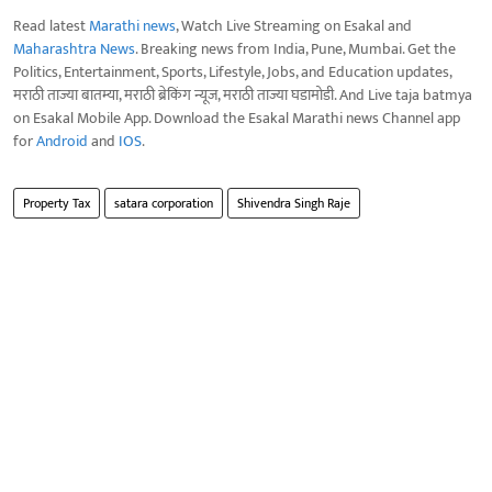
Read latest
Marathi news
, Watch Live Streaming on Esakal and
Maharashtra News
. Breaking news from India, Pune, Mumbai. Get the
Politics, Entertainment, Sports, Lifestyle, Jobs, and Education updates,
मराठी ताज्या बातम्या, मराठी ब्रेकिंग न्यूज, मराठी ताज्या घडामोडी. And Live taja batmya
on Esakal Mobile App. Download the Esakal Marathi news Channel app
for
Android
and
IOS
.
Property Tax
satara corporation
Shivendra Singh Raje