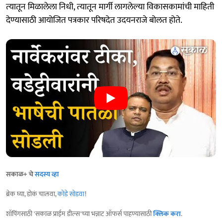
त्‍यातून मिळालेला निधी, त्‍यातून मार्गी लागलेल्‍या विकासकामांची माहिती
देण्‍यासाठी आयोजित पत्रकार परिषदेत उदयनराजे बोलत होते.
सकाळ+ चे
सदस्य व्हा
ब्रेक घ्या, डोकं चालवा,
कोडे सोडवा
!
शॉपिंगसाठी 'सकाळ प्राईम डील्स'च्या भन्नाट ऑफर्स पाहण्यासाठी
क्लिक करा
.