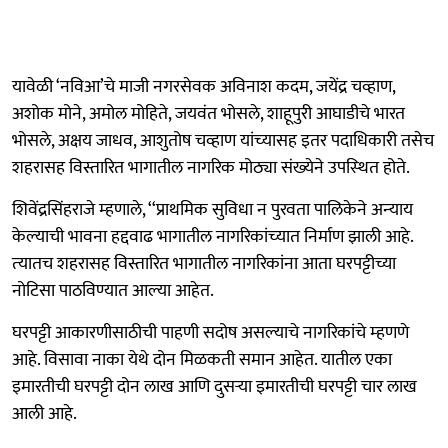
यावेळी ‘नविआ’चे माजी नगरसेवक अविनाश कदम, जयेंद्र चव्‍हाण,
अशोक मोने, अमोल मोहिते, जयवंत भोसले, शाहूपुरी आघाडीचे भारत
भोसले, अक्षय जाधव, आशुतोष चव्‍हाण यांच्‍यासह इतर पदाधिकारी तसेच
शहरासह विस्तारित भागातील नागरिक मोठ्या संख्‍येने उपस्‍थित होते.
शिवेंद्रसिंहराजे म्‍हणाले, ‘‘प्राथमिक सुविधा न पुरवता पालिकेने अन्‍याय
केल्‍याची भावना हद्दवाढ भागातील नागरिकांच्‍यात निर्माण झाली आहे.
त्‍यातच शहरासह विस्तारित भागातील नागरिकांना आता घरपट्टीच्या
नोटिसा पाठविण्‍यात आल्‍या आहेत.
घरपट्टी आकारणीसाठीची पाहणी सदोष असल्‍याचे नागरिकांचे म्‍हणणे
आहे. विसावा नाका येथे दोन मिळकती समान आहेत. यातील एका
इमारतीची घरपट्टी दोन लाख आणि दुसऱ्या इमारतीची घरपट्टी चार लाख
आली आहे.