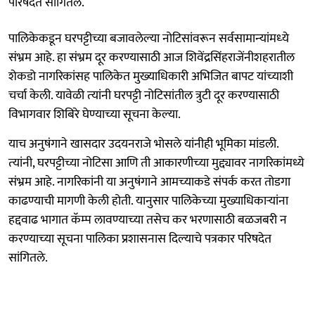
परिषदेत सांगितले.
पालिकेकडून घरपट्टीच्या बजावलेल्‍या नोटिसांवरून सर्वसामान्‍यांमध्‍ये
संभ्रम आहे. हा संभ्रम दूर करण्‍यासाठी आज शिवेंद्रसिंहराजेंनीशहरातील
शेकडो नागरिकांसह पालिकेत मुख्‍याधिकारी अभिजित बापट यांच्‍याशी
चर्चा केली. यावेळी त्‍यांनी घरपट्टी नोटिसांतील त्रुटी दूर करण्‍यासाठी
विभागवार शिबिरे घेण्‍याच्‍या सूचना केल्‍या.
याच अनुषंगाने खासदार उदयनराजे भोसले यांनीही भूमिका मांडली.
त्‍यांनी, घरपट्टीच्या नोटिसा आणि ती आकारणीच्‍या मुद्द्यावर नागरिकांमध्ये
संभ्रम आहे. नागरिकांनी या अनुषंगाने आमच्‍याकडे संपर्क करत तोडगा
काढण्‍याची मागणी केली होती. यानुसार पालिकेच्या मुख्याधिकाऱ्यांना
हद्दवाढ भागात कॅम्प लावण्‍याच्‍या तसेच कर भरणासाठी बळजबरी न
करण्‍याच्‍या सूचना पालिका प्रशासनास दिल्‍याचे पत्रकार परिषदेत
सांगितले.