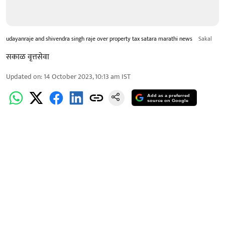
udayanraje and shivendra singh raje over property tax satara marathi news
Sakal
सकाळ वृत्तसेवा
Updated on
:
14 October 2023, 10:13 am
IST
Add as a preferred
source on Google