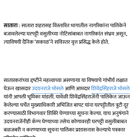
सातारा
: सातारा शहरासह विस्तारित भागातील नागरिकांना पालिकेने
बजावलेल्‍या घरपट्टी वसुलीच्‍या नोटिसांबाबत नागरिकांत संभ्रम असून,
त्‍याविषयी दैनिक ‘सकाळ’ने सविस्‍तर वृत्त प्रसिद्ध केले होते.
सातारकरांच्‍या द्दष्‍टीने महत्त्वाच्या असणाऱ्या या विषयाचे गांभीर्य लक्षात
घेऊन खासदार
उदयनराजे भोसले
आणि आमदार
शिवेंद्रसिंहराजे भोसले
यांनी आपली भूमिका मांडली. यावेळी शिवेंद्रसिंहराजेंनी पालिकेत जाऊन
केलेल्‍या चर्चेत मुख्‍याधिकारी अभिजित बापट यांना घरपट्टीतील त्रुटी दूर
करण्‍यासाठी विभागवार शिबिरे घेण्‍याच्‍या सूचना केल्‍या. याच अनुषंगाने
उदयनराजेंनीही कॅम्‍प घेण्‍याच्‍या तसेच कोणावरही घरपट्टी वसुलीबाबत
बळजबरी न करण्‍याच्‍या सूचना पालिका प्रशासनास केल्‍याचे पत्रकार