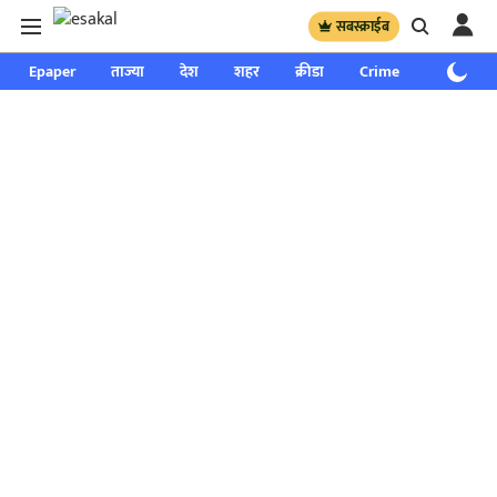
सबस्क्राईब
Epaper
ताज्या
देश
शहर
क्रीडा
Crime
साप्ताहिक