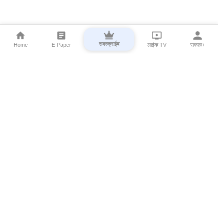
सबस्क्राईब
Home
E-Paper
लाईव्ह TV
सकाळ+
⌄
Marathi News
⌄
About Esakal
⌄
Digital Products
⌄
Sakal Programs