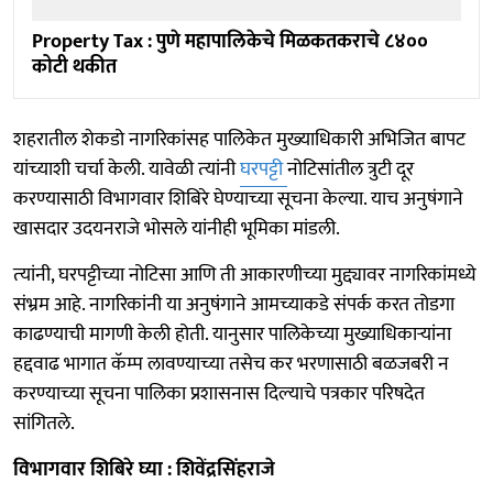
Property Tax : पुणे महापालिकेचे मिळकतकराचे ८४००
कोटी थकीत
शहरातील शेकडो नागरिकांसह पालिकेत मुख्‍याधिकारी अभिजित बापट
यांच्‍याशी चर्चा केली. यावेळी त्‍यांनी
घरपट्टी
नोटिसांतील त्रुटी दूर
करण्‍यासाठी विभागवार शिबिरे घेण्‍याच्‍या सूचना केल्‍या. याच अनुषंगाने
खासदार उदयनराजे भोसले यांनीही भूमिका मांडली.
त्‍यांनी, घरपट्टीच्या नोटिसा आणि ती आकारणीच्‍या मुद्द्यावर नागरिकांमध्ये
संभ्रम आहे. नागरिकांनी या अनुषंगाने आमच्‍याकडे संपर्क करत तोडगा
काढण्‍याची मागणी केली होती. यानुसार पालिकेच्या मुख्याधिकाऱ्यांना
हद्दवाढ भागात कॅम्प लावण्‍याच्‍या तसेच कर भरणासाठी बळजबरी न
करण्‍याच्‍या सूचना पालिका प्रशासनास दिल्‍याचे पत्रकार परिषदेत
सांगितले.
विभागवार शिबिरे घ्‍या : शिवेंद्रसिंहराजे