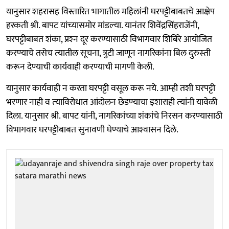
यानुसार शहरासह विस्तारित भागातील महिलांनी घरपट्टीबाबतचे आक्षेप
हरकती श्री. बापट यांच्‍यासमोर मांडल्‍या. यानंतर शिवेंद्रसिंहराजेंनी,
घरपट्टीबाबत शंका, प्रश्‍‍न दूर करण्‍यासाठी विभागवार शिबिरे आयोजित
करण्‍याचे तसेच त्‍यातील सूचना, त्रुटी जाणून नागरिकांना बिल दुरुस्‍ती
करून देण्‍याची कार्यवाही करण्‍याची मागणी केली.
यानुसार कार्यवाही न करता घरपट्टी वसूल करू नये. आम्‍ही तशी घरपट्टी
भरणार नाही व त्‍याविरोधात आंदोलन छेडण्‍याचा इशाराही त्‍यांनी यावेळी
दिला. यानुसार श्री. बापट यांनी, नागरिकांच्या शंकांचे निरसन करण्‍यासाठी
विभागवार घरपट्टीबाबत सुनावणी घेण्‍याचे आश्‍‍वासन दिले.