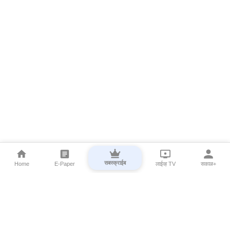
सबस्क्राईब
Home
E-Paper
लाईव्ह TV
सकाळ+