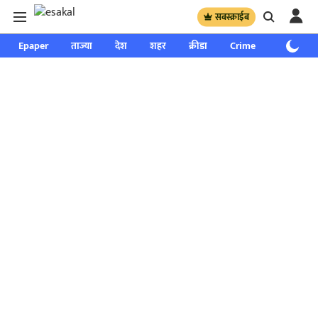
सबस्क्राईब
Epaper
ताज्या
देश
शहर
क्रीडा
Crime
साप्ताहिक