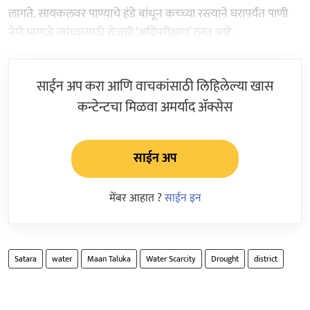
लागते. सायकलवर पाण्याचे हंडे बांधून कच्च्या रस्त्याने घरापर्यंत पाणी
नेणे म्हणजे त्यांच्यासाठी रोजची ‘अग्निपरीक्षाच’ ठरत आहे.
साईन अप करा आणि वाचकांसाठी लिहिलेल्या खास
कन्टेन्टचा मिळवा अमर्याद ॲक्सेस
साईन अप
मेंबर आहात ?
साईन इन
Satara
water
Maan Taluka
Water Scarcity
Drought
district