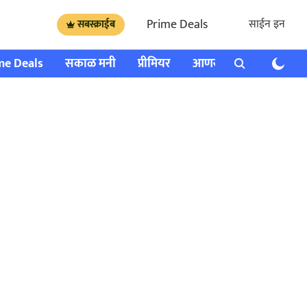
Prime Deals
साईन इन
सबस्क्राईब
me Deals
सकाळ मनी
प्रीमियर
आणखी
राशी भविष्य