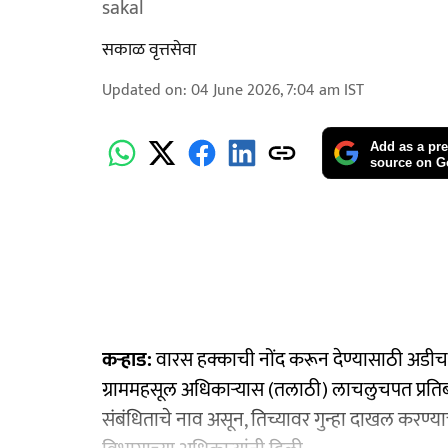
sakal
सकाळ वृत्तसेवा
Updated on
:
04 June 2026, 7:04 am
IST
Add as a pre
source on G
कऱ्हाड:
वारस हक्काची नोंद करून देण्यासाठी अडीच
ग्राममहसूल अधिकाऱ्यास (तलाठी) लाचलुचपत प्रतिबं
संबंधिताचे नाव असून, तिच्यावर गुन्हा दाखल करण्य