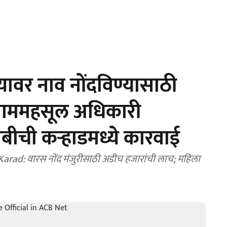
ावर नाव नोंदविण्यासाठी
्राममहसूल अधिकारी
बीची कऱ्हाडमध्ये कारवाई
rad: वारस नोंद मंजुरीसाठी अडीच हजारांची लाच; महिला