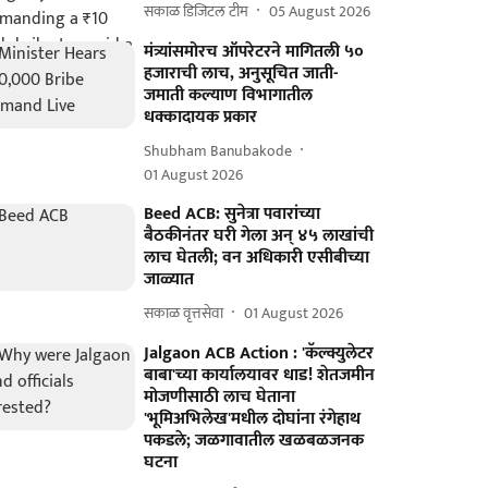
सकाळ डिजिटल टीम
05 August 2026
मंत्र्यांसमोरच ऑपरेटरने मागितली ५०
हजाराची लाच, अनुसूचित जाती-
जमाती कल्याण विभागातील
धक्कादायक प्रकार
Shubham Banubakode
01 August 2026
Beed ACB: सुनेत्रा पवारांच्या
बैठकीनंतर घरी गेला अन् ४५ लाखांची
लाच घेतली; वन अधिकारी एसीबीच्या
जाळ्यात
सकाळ वृत्तसेवा
01 August 2026
Jalgaon ACB Action : 'कॅल्क्युलेटर
बाबा'च्या कार्यालयावर धाड! शेतजमीन
मोजणीसाठी लाच घेताना
'भूमिअभिलेख'मधील दोघांना रंगेहाथ
पकडले; जळगावातील खळबळजनक
घटना