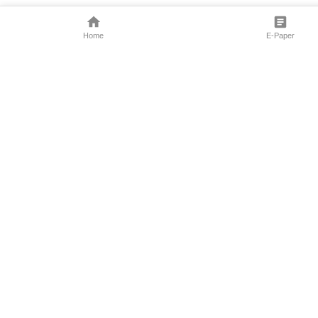
Home
E-Paper
Follow Us
Marathi News
Maharashtra N
Entertainment 
Sports News