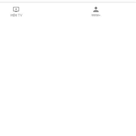
लाईव्ह TV
सकाळ+
l Programs
Print Products
Sakal Saptahik
hka
Family Doctor
 Crowdfunding
Sakal Publications
orm Pune India