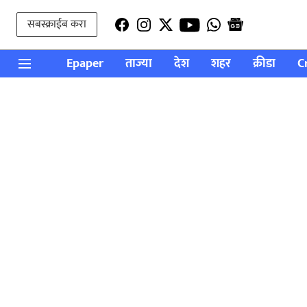
सबस्क्राईब करा
Epaper
ताज्या
देश
शहर
क्रीडा
C