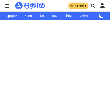
सबस्क्राईब
Epaper
ताज्या
देश
शहर
क्रीडा
Crime
साप्ताहिक