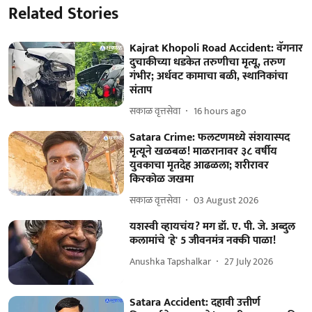
Related Stories
Kajrat Khopoli Road Accident: वॅगनार
दुचाकीच्या धडकेत तरुणीचा मृत्यू, तरुण
गंभीर; अर्धवट कामाचा बळी, स्थानिकांचा
संताप
सकाळ वृत्तसेवा
16 hours ago
Satara Crime: फलटणमध्ये संशयास्‍पद
मृत्यूने खळबळ! माळरानावर ३८ वर्षीय
युवकाचा मृतदेह आढळला; शरीरावर
किरकोळ जखमा
सकाळ वृत्तसेवा
03 August 2026
यशस्वी व्हायचंय? मग डॉ. ए. पी. जे. अब्दुल
कलामांचे 'हे' 5 जीवनमंत्र नक्की पाळा!
Anushka Tapshalkar
27 July 2026
Satara Accident: दहावी उत्तीर्ण