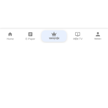
सबस्क्राईब
Home
E-Paper
लाईव्ह TV
सकाळ+
⌄
Marathi News
⌄
About Esakal