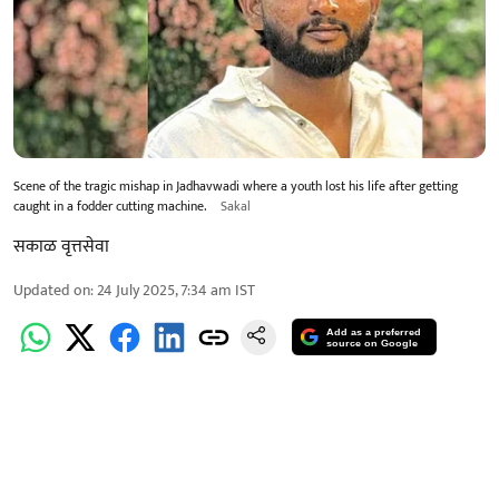
Scene of the tragic mishap in Jadhavwadi where a youth lost his life after getting
caught in a fodder cutting machine.
Sakal
सकाळ वृत्तसेवा
Updated on
:
24 July 2025, 7:34 am
IST
Add as a preferred
source on Google