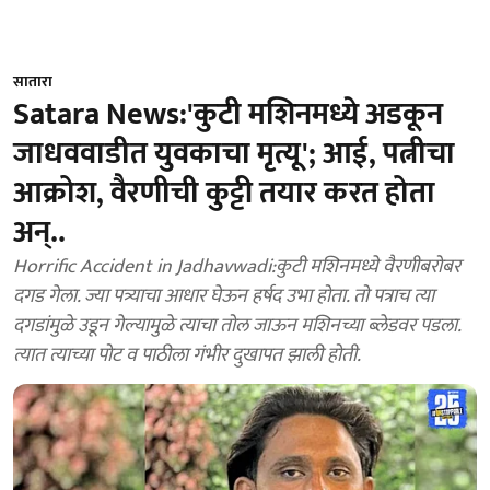
सातारा
Satara News:'कुटी मशिनमध्ये अडकून
जाधववाडीत युवकाचा मृत्यू'; आई, पत्नीचा
आक्रोश, वैरणीची कुट्टी तयार करत होता
अन्..
Horrific Accident in Jadhavwadi:कुटी मशिनमध्ये वैरणीबरोबर
दगड गेला. ज्या पत्र्याचा आधार घेऊन हर्षद उभा होता. तो पत्राच त्या
दगडांमुळे उडून गेल्यामुळे त्याचा तोल जाऊन मशिनच्या ब्लेडवर पडला.
त्यात त्याच्या पोट व पाठीला गंभीर दुखापत झाली होती.