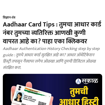
विज्ञान-तंत्र
Aadhaar Card Tips : तुमचा आधार कार्ड
नंबर तुमच्या व्यतिरिक्त आणखी कुणी
वापरत आहे का? पाहा एका क्लिकवर
Aadhaar Authentication History Checking step by step
guide : तुमचे आधार कार्ड सुरक्षित आहे का? आधार ऑथेंटिकेशन
हिस्ट्री तपासून गैरवापर लगेच ओळखा आणि तुमची डिजिटल ओळख
संरक्षित करा.