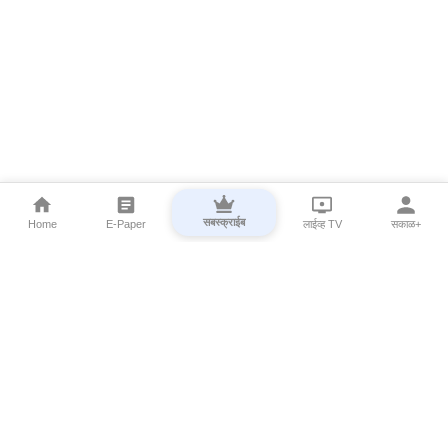
सबस्क्राईब
Home
E-Paper
लाईव्ह TV
सकाळ+
⌄
Marathi News