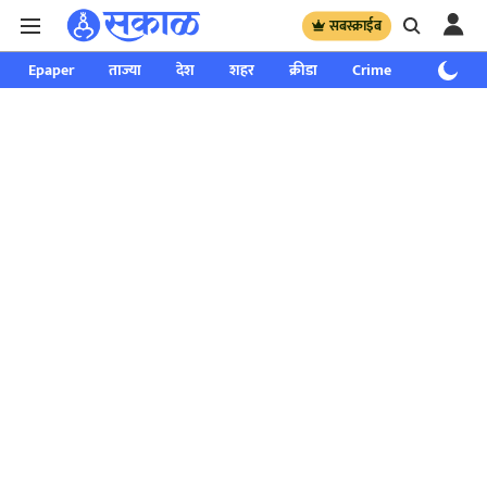
सबस्क्राईब
Epaper
ताज्या
देश
शहर
क्रीडा
Crime
साप्ताहिक