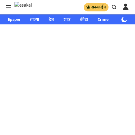
सबस्क्राईब
Epaper
ताज्या
देश
शहर
क्रीडा
Crime
साप्ताहिक