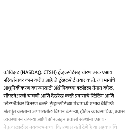
कॉग्निझंट (NASDAQ: CTSH) ट्रॅव्हलपोर्टसह धोरणात्मक एआय
परिवर्तनावर काम करीत आहे जे ट्रॅव्हलपोर्ट तयार करते. त्या मार्गाचे
आधुनिकीकरण करण्यासाठी अँथ्रोपिकच्या क्लॉडला तैनात करेल,
सॉफ्टवेअरची चाचणी आणि देखरेख करते प्रवासाचे रिटेलिंग आणि
प्लॅटफॉर्मवर वितरण करते. ट्रॅव्हलपोर्टच्या मंचामध्ये एआय वैशिष्ट्ये
अंतर्भूत करताना जगभरातील विमान कंपन्या, हॉटेल व्यावसायिक, प्रवास
व्यवस्थापन कंपन्या आणि ऑनलाइन प्रवासी संस्थांना एआय-
नेतृत्वाखालील नवकल्पनांच्या वितरणास गती देणे हे या सहकार्याचे