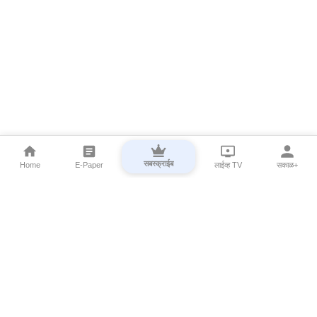
सबस्क्राईब
Home
E-Paper
लाईव्ह TV
सकाळ+
⌄
Marathi News