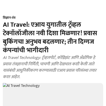
विज्ञान-तंत्र
AI Travel: एआय युगातील ट्रॅव्हल
टेक्नॉलॉजीला नवी दिशा मिळणार! प्रवास
बुकिंगचा अनुभव बदलणार; तीन दिग्गज
कंपन्यांची भागीदारी
AI Travel Technology: ट्रॅव्हलपोर्ट, कॉग्निझंट आणि अँथ्रॉपिक हे
प्रवास तंत्रज्ञानाची निर्मिती, चाचणी आणि देखभाल कशी केली जाते
यासंबंधी आधुनिकीकरण करण्यासाठी एआय प्रवास परिसंस्था तयार
करत आहेत.