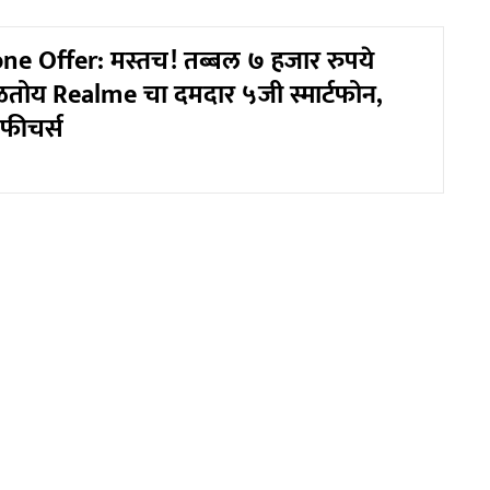
e Offer: मस्तच! तब्बल ७ हजार रुपये
िळतोय Realme चा दमदार ५जी स्मार्टफोन,
फीचर्स