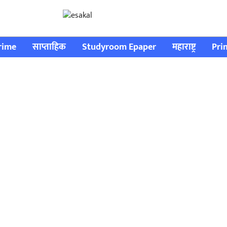
rime
साप्ताहिक
Studyroom Epaper
महाराष्ट्र
Pri