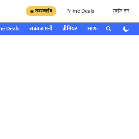
Prime Deals
साईन इन
सबस्क्राईब
me Deals
सकाळ मनी
प्रीमियर
आणखी
राशी भविष्य