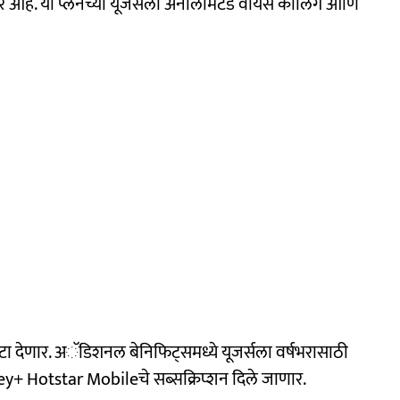
र आहे. या प्लॅनच्या यूजर्सला अनलिमिटेड वॉयस कॉलिंग आणि
 डेटा देणार. अॅडिशनल बेनिफिट्समध्ये यूजर्सला वर्षभरासाठी
 Hotstar Mobileचे सब्सक्रिप्शन दिले जाणार.