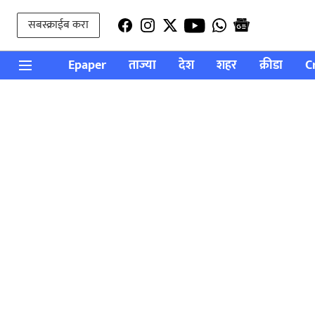
सबस्क्राईब करा
Epaper
ताज्या
देश
शहर
क्रीडा
C