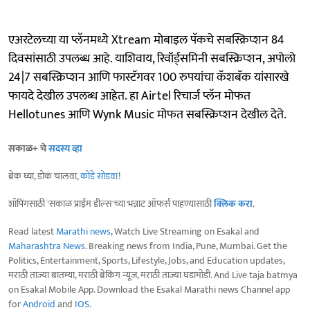
एअरटेलच्या या प्लॅनमध्ये Xtream मोबाइल पॅकचे सबस्क्रिप्शन 84
दिवसांसाठी उपलब्ध आहे. याशिवाय, रिवॉर्ड्समिनी सबस्क्रिप्शन, अपोलो
24|7 सबस्क्रिप्शन आणि फास्टॅगवर 100 रुपयांचा कॅशबॅक यांसारखे
फायदे देखील उपलब्ध आहेत. हा Airtel रिचार्ज प्लॅन मोफत
Hellotunes आणि Wynk Music मोफत सबस्क्रिप्शन देखील देते.
सकाळ+ चे
सदस्य व्हा
ब्रेक घ्या, डोकं चालवा,
कोडे सोडवा
!
शॉपिंगसाठी 'सकाळ प्राईम डील्स'च्या भन्नाट ऑफर्स पाहण्यासाठी
क्लिक करा
.
Read latest
Marathi news
, Watch Live Streaming on Esakal and
Maharashtra News
. Breaking news from India, Pune, Mumbai. Get the
Politics, Entertainment, Sports, Lifestyle, Jobs, and Education updates,
मराठी ताज्या बातम्या, मराठी ब्रेकिंग न्यूज, मराठी ताज्या घडामोडी. And Live taja batmya
on Esakal Mobile App. Download the Esakal Marathi news Channel app
for
Android
and
IOS
.