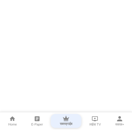
सबस्क्राईब
Home
E-Paper
लाईव्ह TV
सकाळ+