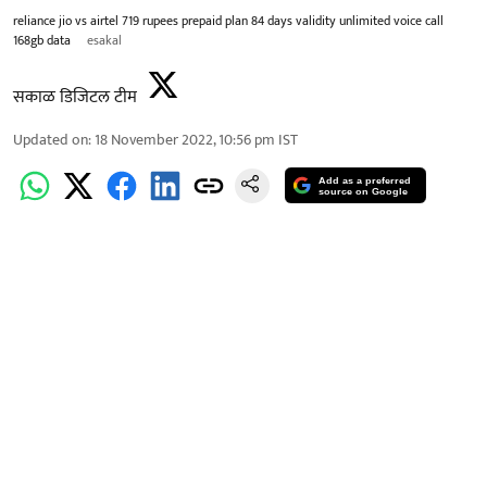
reliance jio vs airtel 719 rupees prepaid plan 84 days validity unlimited voice call
168gb data
esakal
सकाळ डिजिटल टीम
Updated on
:
18 November 2022, 10:56 pm
IST
Add as a preferred
source on Google