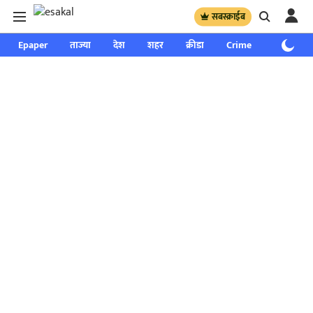
सबस्क्राईब
Epaper
ताज्या
देश
शहर
क्रीडा
Crime
साप्ताहिक