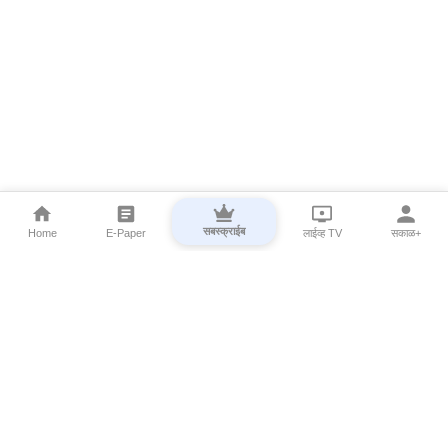
सबस्क्राईब
Home
E-Paper
लाईव्ह TV
सकाळ+
⌄
Marathi News