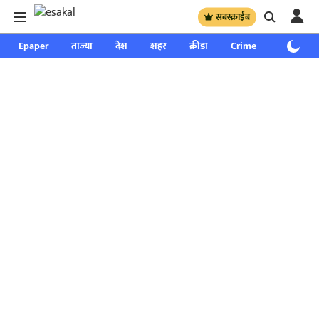
सबस्क्राईब
Epaper
ताज्या
देश
शहर
क्रीडा
Crime
साप्ताहिक