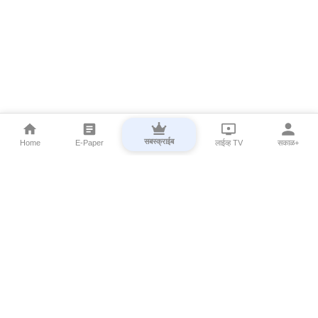
सबस्क्राईब
Home
E-Paper
लाईव्ह TV
सकाळ+
⌄
Marathi News
⌄
About Esakal