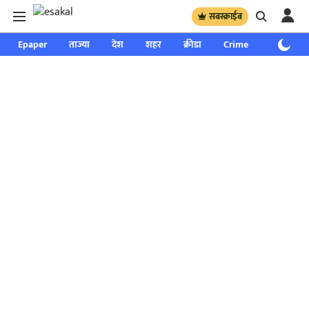
सबस्क्राईब
Epaper
ताज्या
देश
शहर
क्रीडा
Crime
साप्ताहिक