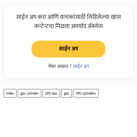
साईन अप करा आणि वाचकांसाठी लिहिलेल्या खास
कन्टेन्टचा मिळवा अमर्याद ॲक्सेस
साईन अप
मेंबर आहात ?
साईन इन
India
gas cylinder
LPG Gas
gas
LPG cylinders