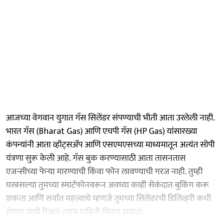
आजच्या वेगवान युगात गॅस सिलेंडर संपण्याची भीती आता उरलेली नाही.
भारत गॅस (Bharat Gas) आणि एचपी गॅस (HP Gas) यांसारख्या
कंपन्यांनी आता व्हॉट्सॲप आणि एसएमएसच्या माध्यमातून अत्यंत सोपी
यंत्रणा सुरू केली आहे. गॅस बुक करण्यासाठी आता तासनतास
एजन्सीच्या फेऱ्या मारण्याची किंवा फोन लावण्याची गरज नाही. तुम्ही
घरबसल्या तुमच्या स्मार्टफोनवरून अवघ्या काही सेकंदात बुकिंग करू
शकता आणि सर्वात महत्त्वाचे म्हणजे तुमच्या सिलेंडरची डिलिव्हरी कधी
होणार याची रिअल टाइम माहिती मिळवू शकता.