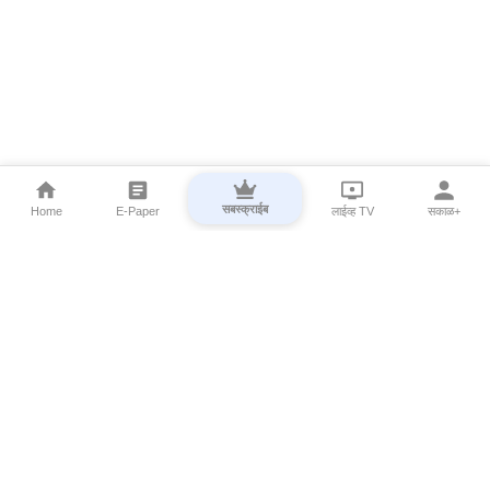
सबस्क्राईब
Home
E-Paper
लाईव्ह TV
सकाळ+
⌄
Marathi News
⌄
About Esakal