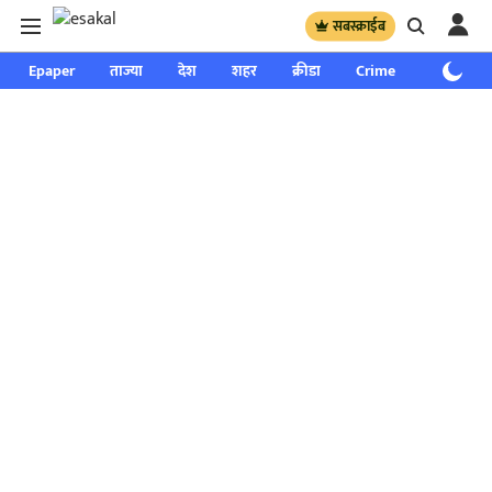
सबस्क्राईब
Epaper
ताज्या
देश
शहर
क्रीडा
Crime
साप्ताहिक