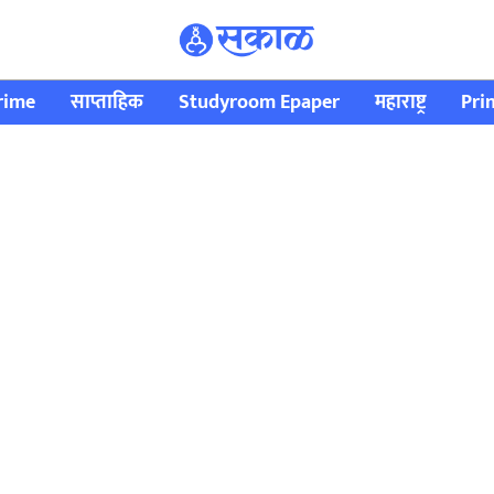
rime
साप्ताहिक
Studyroom Epaper
महाराष्ट्र
Pri