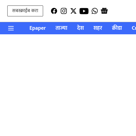
सबस्क्राईब करा
Epaper
ताज्या
देश
शहर
क्रीडा
C