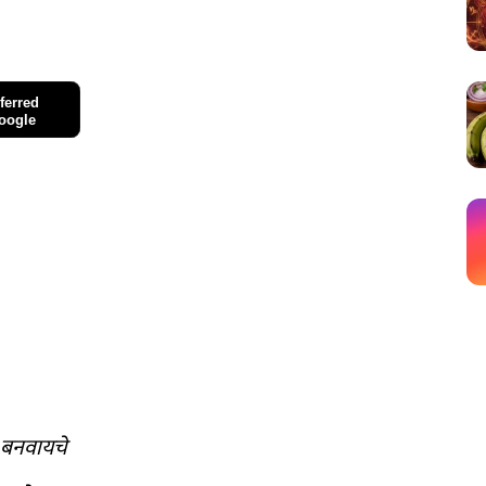
ferred
oogle
े बनवायचे