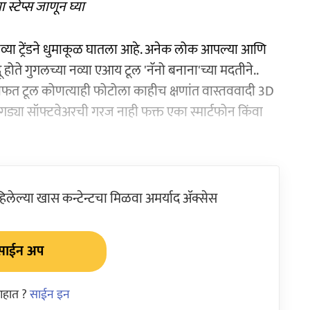
स्टेप्स जाणून घ्या
नव्या ट्रेंडने धुमाकूळ घातला आहे. अनेक लोक आपल्या आणि
 होते गुगलच्या नव्या एआय टूल 'नॅनो बनाना'च्या मदतीने..
 मोफत टूल कोणत्याही फोटोला काहीच क्षणांत वास्तववादी 3D
ड्या सॉफ्टवेअरची गरज नाही फक्त एका स्मार्टफोन किंवा
ेल्या खास कन्टेन्टचा मिळवा अमर्याद ॲक्सेस
साईन अप
आहात ?
साईन इन