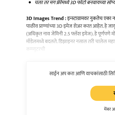
चला तर मग फ्रीमध्ये 3D फोटो बनवायच्या सोप्या 
3D Images Trend :
इन्स्टाग्रामवर नुकतेच एका 
पाळीव प्राण्यांच्या 3D इमेज शेअर करत आहेत. हे जादू
(अधिकृत नाव जेमिनी 2.5 फ्लॅश इमेज). हे पूर्णपणे
मॉडेलमध्ये बदलते. डिझाइनर नसाल तरी चालेल महाग
कम्प्युटरची
साईन अप करा आणि वाचकांसाठी लिहिल
मेंबर 