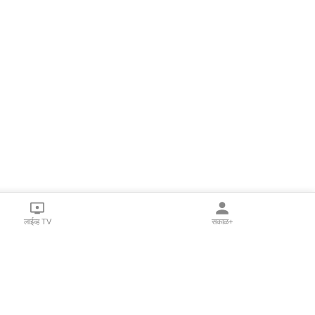
लाईव्ह TV
सकाळ+