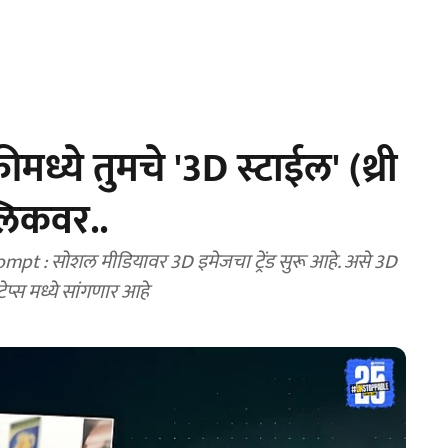
ध्ये तुमचे '3D स्टाईल' (थ्री
लिकवर..
 : सोशल मीडियावर 3D इमेजचा ट्रेंड सुरू आहे. असे 3D
ेप्स मध्ये सांगणार आहे