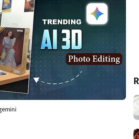
R
 gemini