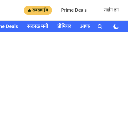
Prime Deals
साईन इन
सबस्क्राईब
me Deals
सकाळ मनी
प्रीमियर
आणखी
राशी भविष्य