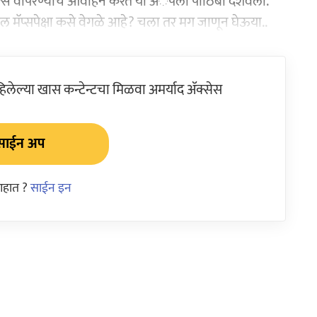
ी मॅपल्स वापरण्याचे आवाहन करत या अॅपला पाठिंबा दर्शवला.
 मॅप्सपेक्षा कसे वेगळे आहे? चला तर मग जाणून घेऊया..
ेल्या खास कन्टेन्टचा मिळवा अमर्याद ॲक्सेस
साईन अप
आहात ?
साईन इन