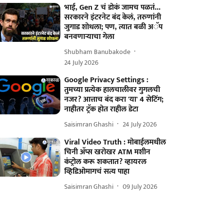
भाई, Gen Z चं डोकं जामच पळतं...
सरकारने इंटरनेट बंद केलं, तरुणांनी
जुगाड शोधला; पण, त्यात बळी अॅप
बनवणाऱ्याचा गेला
Shubham Banubakode
24 July 2026
Google Privacy Settings :
तुमच्या प्रत्येक हालचालीवर गुगलची
नजर? आत्ताच बंद करा 'या' 4 सेटिंग;
नाहीतर ट्रॅक होत राहील डेटा
Saisimran Ghashi
24 July 2026
Viral Video Truth : मोबाईलमधील
चिनी अ‍ॅप्स खरोखर ATM मशीन
कंट्रोल करू शकतात? व्हायरल
व्हिडिओमागचं सत्य पाहा
Saisimran Ghashi
09 July 2026