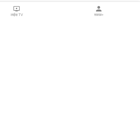
लाईव्ह TV
सकाळ+
l Programs
Print Products
Sakal Saptahik
hka
Family Doctor
 Crowdfunding
Sakal Publications