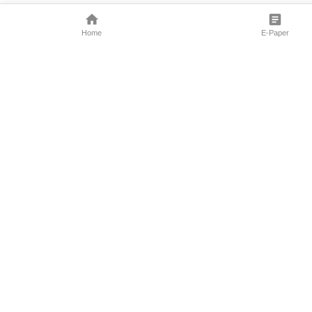
Home
E-Paper
Follow Us
Marathi News
Maharashtra N
Entertainment 
Sports News