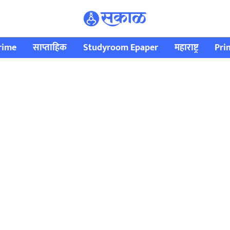
rime
साप्ताहिक
Studyroom Epaper
महाराष्ट्र
Pri