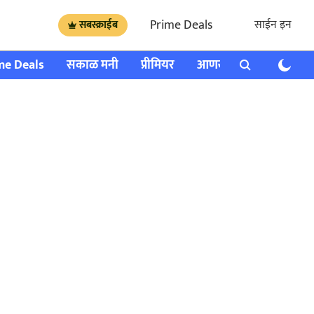
Prime Deals
साईन इन
सबस्क्राईब
me Deals
सकाळ मनी
प्रीमियर
आणखी
राशी भविष्य