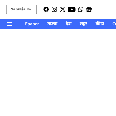
सबस्क्राईब करा
Epaper
ताज्या
देश
शहर
क्रीडा
C