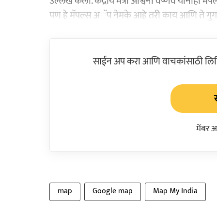
उल्लेख केला. केंद्रीय मंत्री अश्विनी वैष्णव यांनीह
पण हे मॅपल्स अॅप नेमके आहे तरी काय आणि ते गुगल
साईन अप करा आणि वाचकांसाठी लिहिल
मेंबर 
map
Google map
Map My India