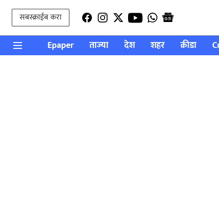
सबस्क्राईब करा
Epaper
ताज्या
देश
शहर
क्रीडा
C