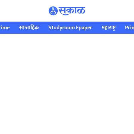
rime
साप्ताहिक
Studyroom Epaper
महाराष्ट्र
Pri