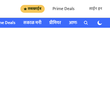
Prime Deals
साईन इन
सबस्क्राईब
me Deals
सकाळ मनी
प्रीमियर
आणखी
राशी भविष्य