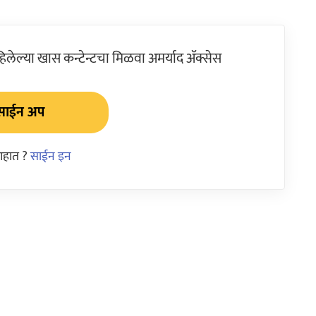
ेल्या खास कन्टेन्टचा मिळवा अमर्याद ॲक्सेस
साईन अप
आहात ?
साईन इन