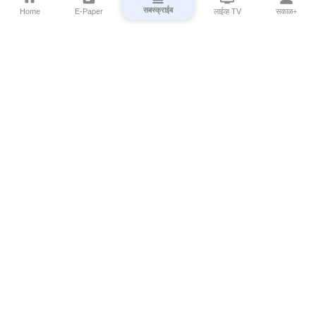
सबस्क्राईब
Home
E-Paper
लाईव्ह TV
सकाळ+
⌄
Marathi News
⌄
About Esakal
⌄
Digital Products
⌄
Sakal Programs
⌄
Print Products