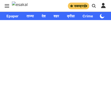
सबस्क्राईब
Epaper
ताज्या
देश
शहर
क्रीडा
Crime
साप्ताहि