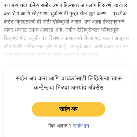
पण बऱ्याचदा कॅमेऱ्यासमोर उभं राहिल्यावर डायलॉग विसरणं, वारंवार
कट घेणं आणि छोट्याशा चुकीसाठी पुन्हा रील शूट करणं… प्रत्येक
कंटेंट क्रिएटरची ही मोठी डोकेदुखी असते. पण आता इंस्टाग्रामने
यावर भन्नाट उपाय आणला आहे. नवीन टेलिप्रोम्प्टर फीचरमुळे
स्क्रिप्ट थेट स्क्रीनवर दिसणार असल्याने रील्स शूट करणं अजूनच
सोपं आणि प्रोफेशनल होणार आहे. त्यामुळे आता कमी वेळात झटपट
आणि बिना कटचे व्हिडीओ तयार करता येणार आहेत.
साईन अप करा आणि वाचकांसाठी लिहिलेल्या खास
कन्टेन्टचा मिळवा अमर्याद ॲक्सेस
साईन अप
मेंबर आहात ?
साईन इन