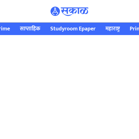
rime
साप्ताहिक
Studyroom Epaper
महाराष्ट्र
Pri