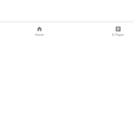
Home
E-Paper
Follow Us
Marathi News
Maharashtra N