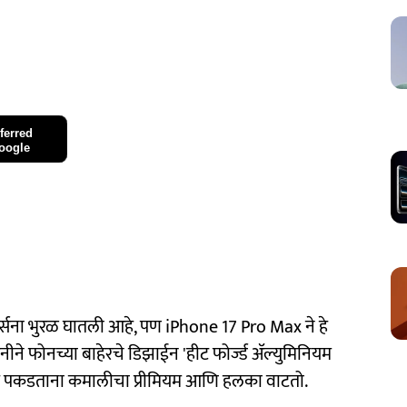
ferred
oogle
सना भुरळ घातली आहे, पण iPhone 17 Pro Max ने हे
पनीने फोनच्या बाहेरचे डिझाईन 'हीट फोर्ज्ड ॲल्युमिनियम
ातात पकडताना कमालीचा प्रीमियम आणि हलका वाटतो.