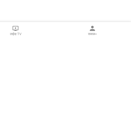
लाईव्ह TV
सकाळ+
l Programs
Print Products
Sakal Saptahik