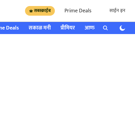
Prime Deals
साईन इन
सबस्क्राईब
me Deals
सकाळ मनी
प्रीमियर
आणखी
राशी भविष्य