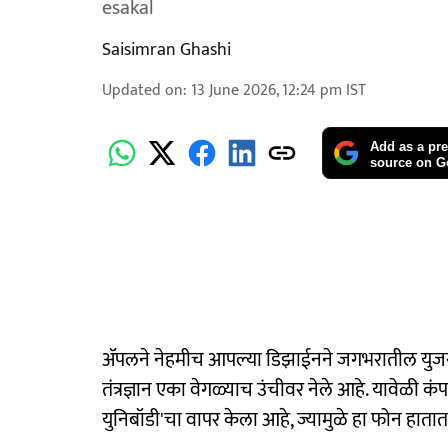
esakal
Saisimran Ghashi
Updated on
:
13 June 2026, 12:24 pm
IST
Add as a pre
source on G
ॲपलने नेहमीच आपल्या डिझाईनने जगभरातील युजर्
तंत्रज्ञान एका वेगळ्याच उंचीवर नेले आहे. यावेळी कं
युनिबॉडी'चा वापर केला आहे, ज्यामुळे हा फोन ह