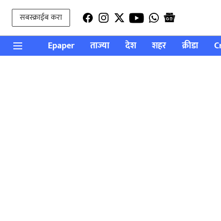
सबस्क्राईब करा
Epaper
ताज्या
देश
शहर
क्रीडा
C