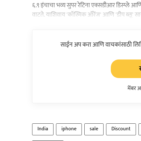
६.९ इंचाचा भव्य सुपर रेटिना एक्सडीआर डिस्प्ले आणि 
वाटते. याशिवाय 'कॉस्मिक ऑरेंज' आणि 'डीप ब्लू' सार
साईन अप करा आणि वाचकांसाठी लिहिल
मेंबर 
India
iphone
sale
Discount