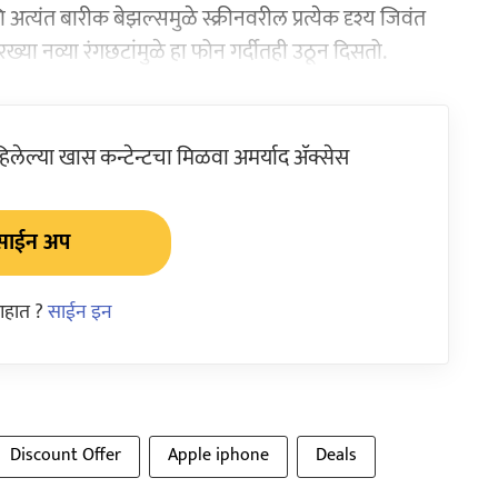
अत्यंत बारीक बेझल्समुळे स्क्रीनवरील प्रत्येक दृश्य जिवंत
ख्या नव्या रंगछटांमुळे हा फोन गर्दीतही उठून दिसतो.
ेल्या खास कन्टेन्टचा मिळवा अमर्याद ॲक्सेस
साईन अप
आहात ?
साईन इन
Discount Offer
Apple iphone
Deals