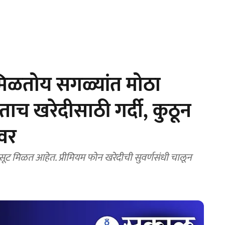
िळतोय सगळ्यांत मोठा
ताच खरेदीसाठी गर्दी, कुठून
कवर
ट मिळत आहेत. प्रीमियम फोन खरेदीची सुवर्णसंधी चालून