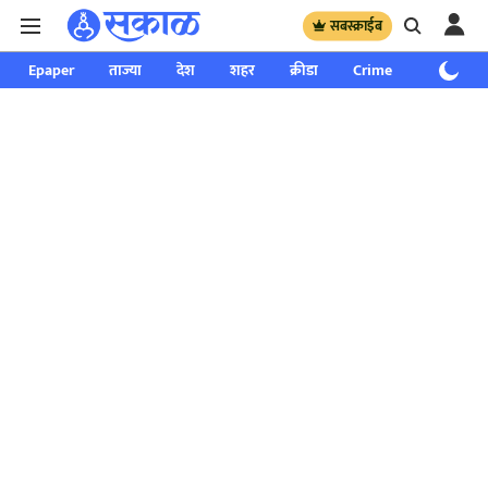
सबस्क्राईब
Epaper
ताज्या
देश
शहर
क्रीडा
Crime
साप्ताहिक