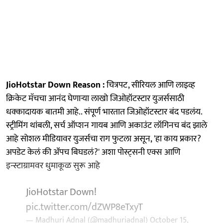
JioHotstar Down Reason :
चित्रपट, सीरियल आणि लाइव्ह
क्रिकेट मॅचचा आनंद घेणाऱ्या लाखो जिओहॉटस्टार युजर्ससाठी
धक्कादायक बातमी आहे.. संपूर्ण भारतात जिओहॉटस्टार बंद पडलंय.
स्ट्रीमिंग थांबली, सर्च ऑप्शन गायब आणि अकाउंट लॉगिनच बंद झाले
आहे सोशल मीडियावर युजर्सचा राग फुटला असून, 'हा काय प्रकार?
अपडेट केलं की ॲपच बिघडलं?' अशा पोस्ट्सनी एक्स आणि
इन्स्टाग्रामवर धुमाकूळ सुरू आहे
JioHotstar Down!
pic.twitter.com/dZWP8eTxyT
— Madhuri Adnal (@madhuriadnal)
October 15,