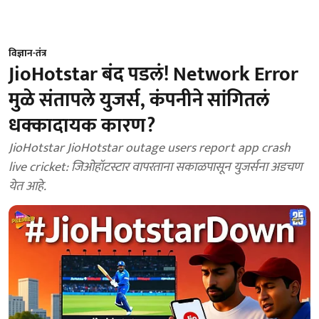
विज्ञान-तंत्र
JioHotstar बंद पडलं! Network Error
मुळे संतापले युजर्स, कंपनीने सांगितलं
धक्कादायक कारण?
JioHotstar JioHotstar outage users report app crash
live cricket: जिओहॉटस्टार वापरताना सकाळपासून युजर्सना अडचण
येत आहे.