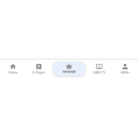
सबस्क्राईब
Home
E-Paper
लाईव्ह TV
सकाळ+
⌄
Marathi News