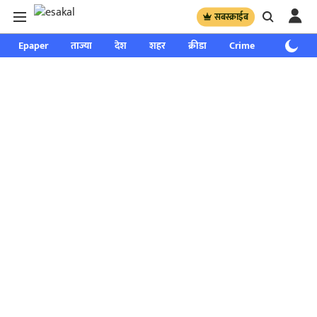
सबस्क्राईब
Epaper
ताज्या
देश
शहर
क्रीडा
Crime
साप्ताहिक