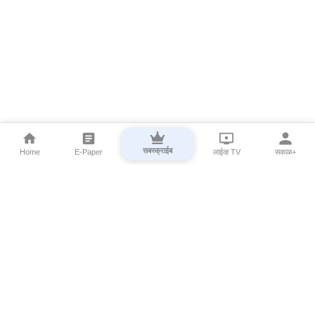
सबस्क्राईब
Home
E-Paper
लाईव्ह TV
सकाळ+
⌄
Marathi News