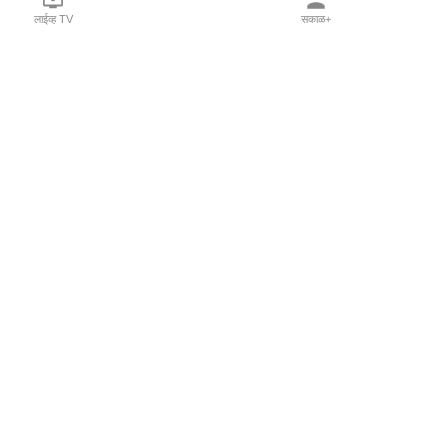
लाईव्ह TV
सकाळ+
l Programs
Print Products
Sakal Saptahik
hka
Family Doctor
 Crowdfunding
Sakal Publications
orm Pune India
 Foundation