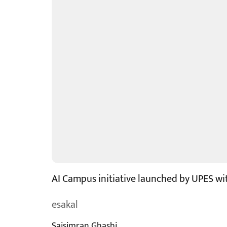
AI Campus initiative launched by UPES wi
esakal
Saisimran Ghashi