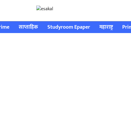
rime
साप्ताहिक
Studyroom Epaper
महाराष्ट्र
Pri