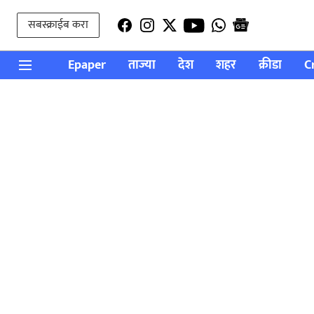
सबस्क्राईब करा
Epaper
ताज्या
देश
शहर
क्रीडा
C