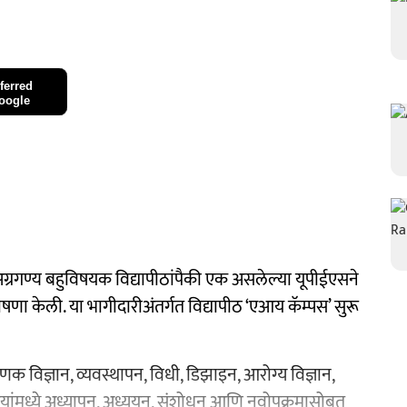
ferred
oogle
्रगण्य बहुविषयक विद्यापीठांपैकी एक असलेल्या यूपीईएसने
 केली. या भागीदारीअंतर्गत विद्यापीठ ‘एआय कॅम्पस’ सुरू
णक विज्ञान, व्यवस्थापन, विधी, डिझाइन, आरोग्य विज्ञान,
यांमध्ये अध्यापन, अध्ययन, संशोधन आणि नवोपक्रमासोबत