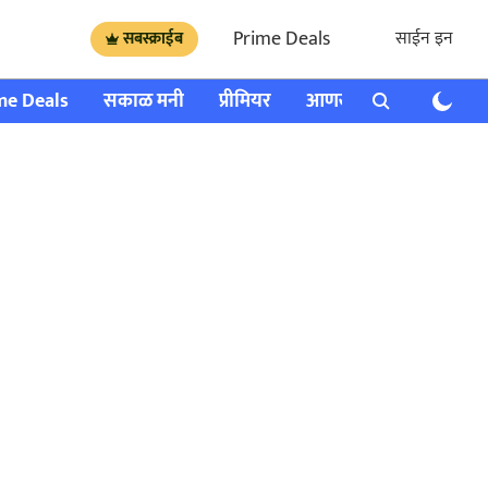
Prime Deals
साईन इन
सबस्क्राईब
me Deals
सकाळ मनी
प्रीमियर
आणखी
राशी भविष्य