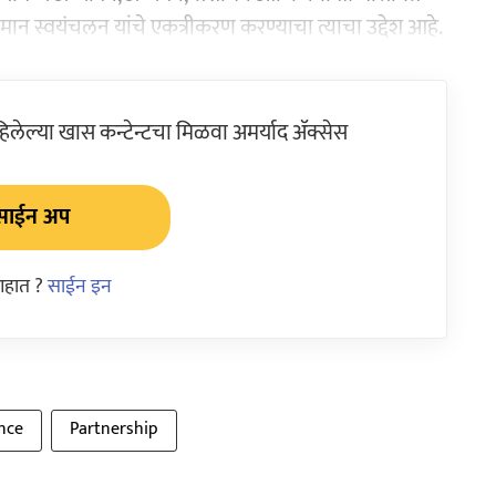
द्धिमान स्वयंचलन यांचे एकत्रीकरण करण्याचा त्याचा उद्देश आहे.
ेल्या खास कन्टेन्टचा मिळवा अमर्याद ॲक्सेस
साईन अप
आहात ?
साईन इन
ence
Partnership