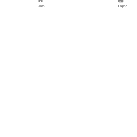
Home
E-Paper
Follow Us
Marathi News
Maharashtra N
Entertainment 
Sports News
Mumbai News