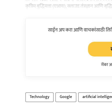
कृत्रिम बुद्धिमत्ता (एआय), क्लाउड तंत्रज्ञान आणि बु
साईन अप करा आणि वाचकांसाठी लिहिल
मेंबर 
Technology
Google
artificial intellig