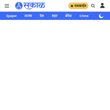
सबस्क्राईब
Epaper
ताज्या
देश
शहर
क्रीडा
Crime
साप्ताहिक