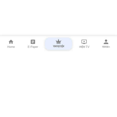
सबस्क्राईब
Home
E-Paper
लाईव्ह TV
सकाळ+
⌄
Marathi News
⌄
About Esakal