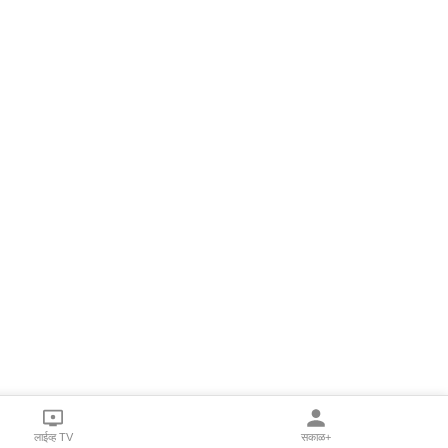
लाईव्ह TV
सकाळ+