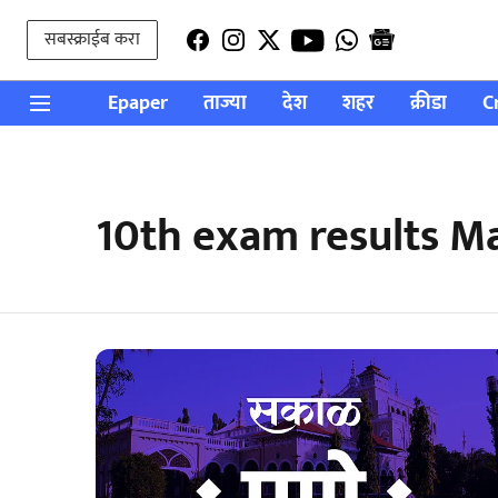
सबस्क्राईब करा
Epaper
ताज्या
देश
शहर
क्रीडा
C
10th exam results M