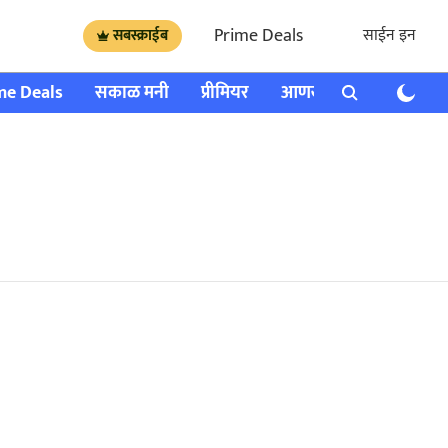
Prime Deals
साईन इन
सबस्क्राईब
me Deals
सकाळ मनी
प्रीमियर
आणखी
राशी भविष्य